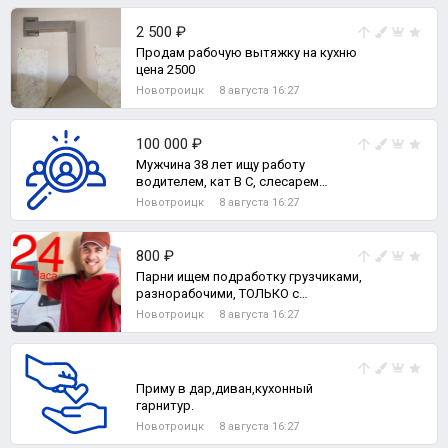
2 500 ₽
Продам рабочую вытяжку на кухню
цена 2500
Новотроицк
8 августа 16:27
100 000 ₽
Мужчина 38 лет ищу работу
водителем, кат В С, слесарем
ремонтником 5 р, стропальщик,
Новотроицк
8 августа 16:27
800 ₽
Парни ищем подработку грузчиками,
разнорабочими, ТОЛЬКО с
почасовой оплатой
Новотроицк
8 августа 16:27
Приму в дар,диван,кухонный
гарнитур.
Новотроицк
8 августа 16:27