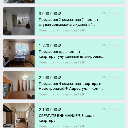
3 000 000 ₽
Продается 2-комнатная (1 комната
студия совмещена с кухней и 1
комната спальня) квартира с
Новотроицк
8 августа 12:04
раздельны, 2-комн. квартира
1 770 000 ₽
Продается однокомнатная
квартира улучшенной планировки
по адресу г., 1-комн. квартира
Новотроицк
8 августа 12:04
2 200 000 ₽
Продается 4-комнатная квартира в
Новотроицке! 🌟 Адрес: ул., 4-комн.
квартира
Новотроицк
8 августа 12:04
2 100 000 ₽
ОБРАТИТЕ ВНИМАНИЕ!!!, 3-комн.
квартира
Новотроицк
8 августа 12:04