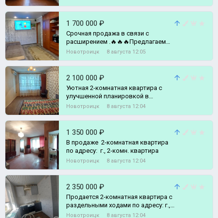
1 700 000 ₽
Срочная продажа в связи с
расширением .🔥🔥🔥Предлагаем
Вашему вниманию уютную, светлую
Новотроицк
8 августа 12:05
квартиру с хор, 2-комн. квартира
2 100 000 ₽
Уютная 2-комнатная квартира с
улучшенной планировкой в
Новотроицке!, 2-комн. квартира
Новотроицк
8 августа 12:04
1 350 000 ₽
В продаже 2-комнатная квартира
по адресу: г., 2-комн. квартира
Новотроицк
8 августа 12:04
2 350 000 ₽
Продается 2-комнатная квартира с
раздельными ходами по адресу: г.,
2-комн. квартира
Новотроицк
8 августа 12:04