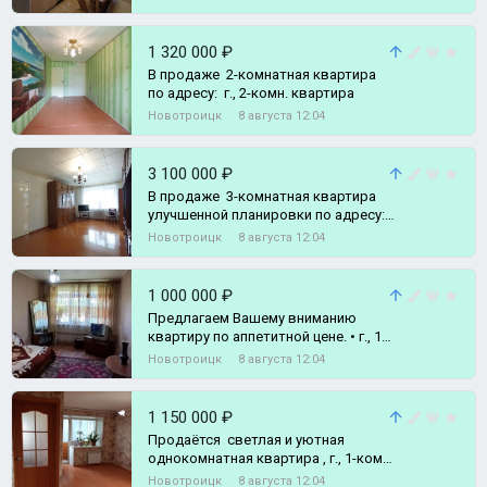
1 320 000 ₽
В продаже 2-комнатная квартира
по адресу: г., 2-комн. квартира
Новотроицк
8 августа 12:04
3 100 000 ₽
В продаже 3-комнатная квартира
улучшенной планировки по адресу:
г., 3-комн. квартира
Новотроицк
8 августа 12:04
1 000 000 ₽
Предлагаем Вашему вниманию
квартиру по аппетитной цене. • г., 1-
комн. квартира
Новотроицк
8 августа 12:04
1 150 000 ₽
Продаётся светлая и уютная
однокомнатная квартира , г., 1-комн.
квартира
Новотроицк
8 августа 12:04