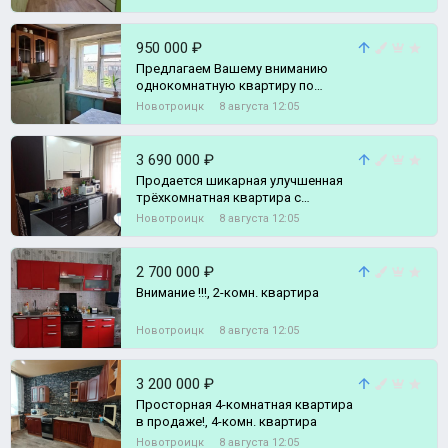
950 000 ₽
Предлагаем Вашему вниманию
однокомнатную квартиру по
приемлемой цене., 1-комн. квартира
Новотроицк
8 августа 12:05
3 690 000 ₽
Продается шикарная улучшенная
трёхкомнатная квартира с
современным ремонтом, по адресу:
Новотроицк
8 августа 12:05
г., 3-комн. квартира
2 700 000 ₽
Внимание !!!, 2-комн. квартира
Новотроицк
8 августа 12:05
3 200 000 ₽
Просторная 4-комнатная квартира
в продаже!, 4-комн. квартира
Новотроицк
8 августа 12:05