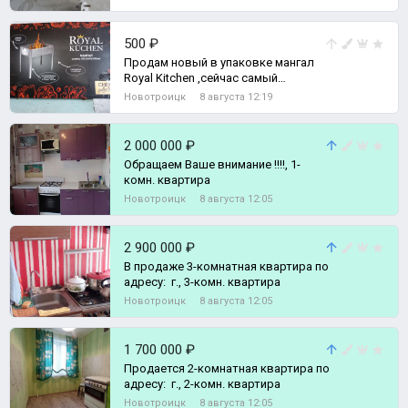
500 ₽
Продам новый в упаковке мангал
Royal Kitchen ,сейчас самый
отличный подарок рыбаку или
Новотроицк
8 августа 12:19
охотнику для
2 000 000 ₽
Обращаем Ваше внимание !!!!, 1-
комн. квартира
Новотроицк
8 августа 12:05
2 900 000 ₽
В продаже 3-комнатная квартира по
адресу: г., 3-комн. квартира
Новотроицк
8 августа 12:05
1 700 000 ₽
Продается 2-комнатная квартира по
адресу: г., 2-комн. квартира
Новотроицк
8 августа 12:05