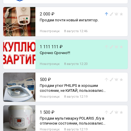
2 000 ₽
Продам почти новый ингалятор.
Новотроицк
8 августа 12:46
1 111 111 ₽
Срочно Срочно!!!
Новотроицк
8 августа 12:20
500 ₽
Продам утюг PHILIPS в хорошим
состоянии, не КИТАЙ, пользовались
мало.
Новотроицк
8 августа 12:19
1 500 ₽
Продам мультиварку POLARIS ,б/у в
отличном состоянии, пользовались
редко ,есть книга с рецептами
Новотроицк
8 августа 12:19