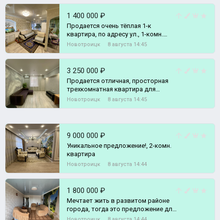
1 400 000 ₽
Продается очень тёплая 1-к
квартира, по адресу ул., 1-комн.
квартира
Новотроицк
8 августа 14:45
3 250 000 ₽
Продается отличная, просторная
трехкомнатная квартира для
большой семьи и комфортного
Новотроицк
8 августа 14:45
проживания!, 3-комн. квартира
9 000 000 ₽
Уникальное предложение!, 2-комн.
квартира
Новотроицк
8 августа 14:44
1 800 000 ₽
Мечтает жить в развитом районе
города, тогда это предложение для
Вас., 2-комн. квартира
Новотроицк
8 августа 14:44