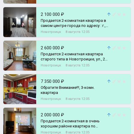
2 100 000 ₽
Продается 2-комнатная квартира в
самом центре города по адресу : г.,
2-комн. квартира
Новотроицк
8 августа 12:05
2 600 000 ₽
Продается 2-комнатная квартира
старого типа в Новотроицке, ул., 2-
комн. квартира
Новотроицк
8 августа 12:05
7 350 000 ₽
Обратите Внимание!!!, 3-комн.
квартира
Новотроицк
8 августа 12:05
2 000 000 ₽
Продается 2-комнатная в очень
хорошем районе квартира по
адресу: г., 2-комн. квартира
Новотроицк
8 августа 12:05