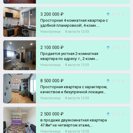
3 200 000 ₽
Просторная 4-комнатная квартира с
удобной планировкой!, 4-комн.
квартира
Новотроицк
8 августа 12:03
2 100 000 ₽
Продается уютная 2-комнатная
квартира по адресу: г., 2-комн.
квартира
Новотроицк
8 августа 12:03
8 500 000 ₽
Просторная квартира с характером,
качеством и безупречной локацией
— для тех, кто выбирает уровень ж,
Новотроицк
8 августа 12:03
3-комн. квартира
2 500 000 ₽
в продаже двухкомнатная квартира
47.8м² на четвёртом этаже,
пятиэтажного дома, 1963 года
Новотроицк
8 августа 12:03