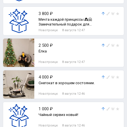
3 800 ₽
Мечта каждой принцессы 👸🤗
Замечательный подарок для
девочки!
Новотроицк
8 августа 12:47
2 500 ₽
Ёлка
Новотроицк
8 августа 12:47
4 000 ₽
Снегокат в хорошем состоянии.
Новотроицк
8 августа 12:46
1 000 ₽
Чайный сервиз новый!
Новотроицк
8 августа 12:46