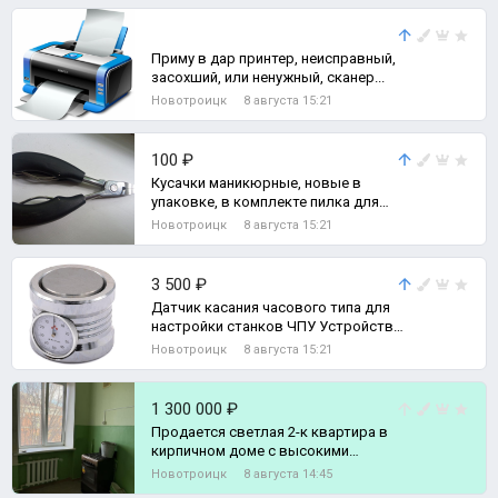
Приму в дар принтер, неисправный,
засохший, или ненужный, сканер...
Новотроицк
8 августа 15:21
100 ₽
Кусачки маникюрные, новые в
упаковке, в комплекте пилка для
ногтей.
Новотроицк
8 августа 15:21
3 500 ₽
Датчик касания часового типа для
настройки станков ЧПУ Устройство
позиционирования фрезы/гравера
Новотроицк
8 августа 15:21
1 300 000 ₽
Продается светлая 2-к квартира в
кирпичном доме с высокими
потолками., Комната
Новотроицк
8 августа 14:45