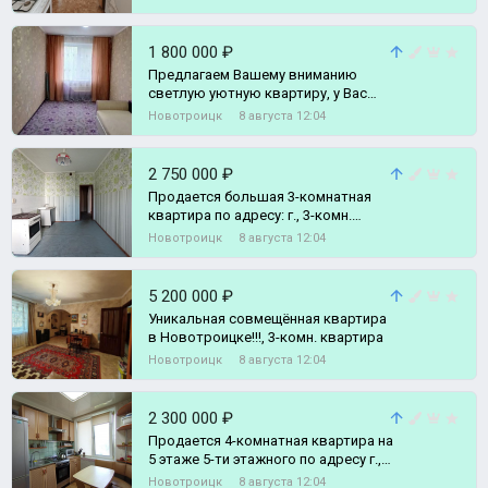
1 800 000 ₽
Предлагаем Вашему вниманию
светлую уютную квартиру, у Вас
есть хорошая возможность
Новотроицк
8 августа 12:04
сделать под свой, 2-комн. квартира
2 750 000 ₽
Продается большая 3-комнатная
квартира по адресу: г., 3-комн.
квартира
Новотроицк
8 августа 12:04
5 200 000 ₽
Уникальная совмещённая квартира
в Новотроицке!!!, 3-комн. квартира
Новотроицк
8 августа 12:04
2 300 000 ₽
Продается 4-комнатная квартира на
5 этаже 5-ти этажного по адресу г.,
4-комн. квартира
Новотроицк
8 августа 12:04