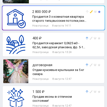
небольшого ремонта., 1-комн.
квартира
2 800 000 ₽
Продается 3 х комнатная квартира
старого типа,высокие потолки,окна
НОВЫЕ пластиковые,трубы
Новотроицк
8 августа 14:11
пластик,с, 3-комн. квартира
400 ₽
Продается керамзит 0,0625 м3 -
62,5л, заводская упаковка, фр. 5-10
(500р) и 10-20
Новотроицк
8 августа 13:24
договорная
Отдам красивые крылышки за 5 кг
сахара.
Новотроицк
8 августа 12:47
1 500 ₽
Продам иконы в отличном
состоянии!
Новотроицк
8 августа 12:47