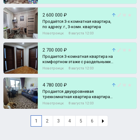
постройки., 2-комн. квартира
2 600 000 ₽
Продаётся 3-х комнатная квартира,
по адресу: г., 3-комн. квартира
Новотроицк
8 августа 12:03
2 700 000 ₽
Продается 3-комнатная квартира на
комфортном этаже с раздельными
комнатами по адресу: г., 3-комн.
Новотроицк
8 августа 12:03
квартира
4 780 000 ₽
Продается двухуровневая
трехкомнатная квартира квартира
по адресу г., 3-комн. квартира
Новотроицк
8 августа 12:03
1
2
3
4
5
6