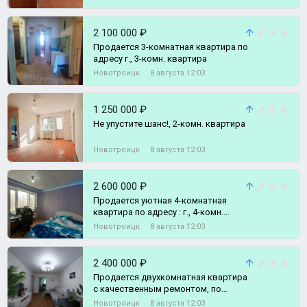
2 100 000 ₽
Продается 3-комнатная квартира по
адресу г., 3-комн. квартира
Новотроицк
8 августа 12:03
1 250 000 ₽
Не упустите шанс!, 2-комн. квартира
Новотроицк
8 августа 12:03
2 600 000 ₽
Продается уютная 4-комнатная
квартира по адресу : г., 4-комн.
квартира
Новотроицк
8 августа 12:03
2 400 000 ₽
Продается двухкомнатная квартира
с качественным ремонтом, по
адресу: г., 2-комн. квартира
Новотроицк
8 августа 12:03