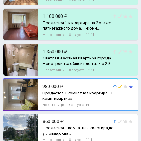
1 100 000 ₽
Продается 1-к квартира на 2 этаже
пятиэтажного дома., 1-комн.
квартира
Новотроицк
8 августа 14:44
1 350 000 ₽
Светлая и уютная квартира города
Новотрoицка общей площадью 29.5
кв., 1-комн. квартира
Новотроицк
8 августа 14:44
980 000 ₽
Продается 1 комнатная квартира., 1-
комн. квартира
Новотроицк
8 августа 14:11
860 000 ₽
Продается 1 комнатная квартира,не
угловая,окна
пластиковые,состояние требует
Новотроицк
8 августа 14:11