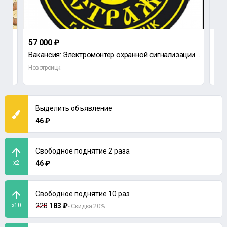
57 000 ₽
56 
Вакансия: Электромонтер охранной сигнализации Обязанности: Обеспечение бесперебойной работ
Раб
Новотроицк
Нов
Выделить объявление
46 ₽
Свободное поднятие 2 раза
x2
46 ₽
Свободное поднятие 10 раз
x10
228
183 ₽
- Скидка 20%