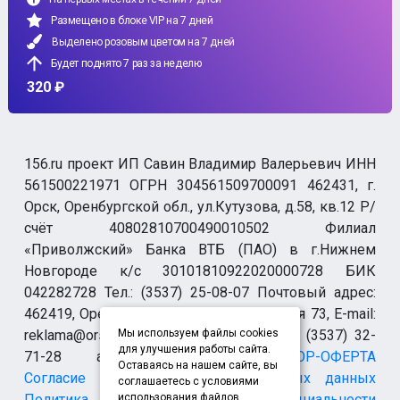
Размещено в блоке VIP на 7 дней
Выделено розовым цветом на 7 дней
Будет поднято 7 раз за неделю
320 ₽
156.ru проект ИП Савин Владимир Валерьевич ИНН
561500221971 ОГРН 304561509700091 462431, г.
Орск, Оренбургской обл., ул.Кутузова, д.58, кв.12 Р/
счёт 40802810700490010502 Филиал
«Приволжский» Банка ВТБ (ПАО) в г.Нижнем
Новгороде к/с 30101810922020000728 БИК
042282728 Тел.: (3537) 25-08-07 Почтовый адрес:
462419, Оренбургская обл., г. Орск-19 а/я 73, E-mail:
reklama@orsk.ru ТЕЛЕФОН МОДЕРАЦИИ (3537) 32-
Мы используем файлы cookies
для улучшения работы сайта.
71-28 allsupport@orsk.ru
ДОГОВОР-ОФЕРТА
Оставаясь на нашем сайте, вы
Согласие на обработку персональных данных
соглашаетесь с условиями
Политика конфиденциальности
использования файлов