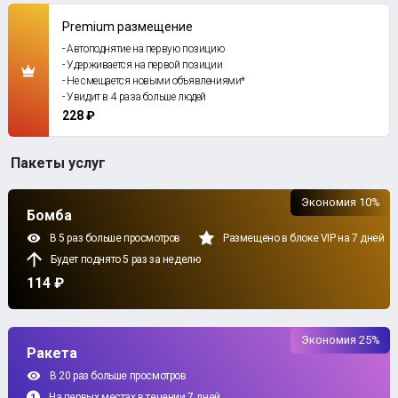
Premium размещение
- Автоподнятие на первую позицию
- Удерживается на первой позиции
- Не смещается новыми объявлениями*
- Увидит в 4 раза больше людей
228 ₽
Пакеты услуг
Экономия 10%
Бомба
В 5 раз больше просмотров
Размещено в блоке VIP на 7 дней
Будет поднято 5 раз за неделю
114 ₽
Экономия 25%
Ракета
В 20 раз больше просмотров
На первых местах в течении 7 дней