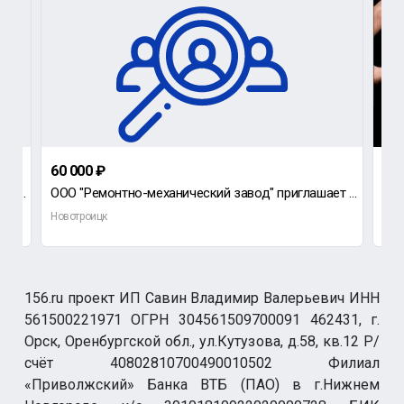
60 000 ₽
до
Требуется сторож в подземные гаражи (р-он остановки ПОЛИМЕР), мужчина пенсионного возраста, не злоуп
ООО "Ремонтно-механический завод" приглашает на работу сверловщика.
Сро
Новотроицк
Нов
156.ru проект ИП Савин Владимир Валерьевич ИНН
561500221971 ОГРН 304561509700091 462431, г.
Орск, Оренбургской обл., ул.Кутузова, д.58, кв.12 Р/
счёт 40802810700490010502 Филиал
«Приволжский» Банка ВТБ (ПАО) в г.Нижнем