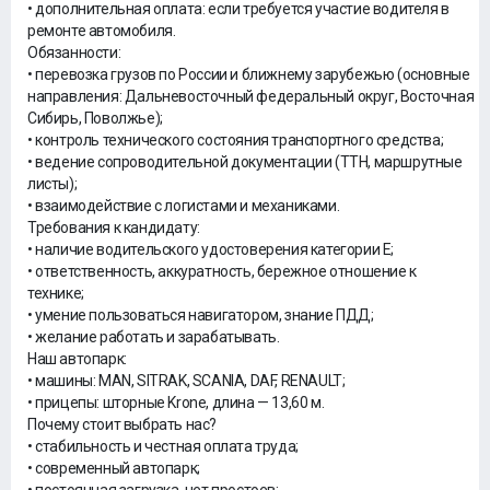
• дополнительная оплата: если требуется участие водителя в
ремонте автомобиля.
Обязанности:
• перевозка грузов по России и ближнему зарубежью (основные
направления: Дальневосточный федеральный округ, Восточная
Сибирь, Поволжье);
• контроль технического состояния транспортного средства;
• ведение сопроводительной документации (ТТН, маршрутные
листы);
• взаимодействие с логистами и механиками.
Требования к кандидату:
• наличие водительского удостоверения категории Е;
• ответственность, аккуратность, бережное отношение к
технике;
• умение пользоваться навигатором, знание ПДД;
• желание работать и зарабатывать.
Наш автопарк:
• машины: MAN, SITRAK, SCANIA, DAF, RENAULT;
• прицепы: шторные Krone, длина — 13,60 м.
Почему стоит выбрать нас?
• стабильность и честная оплата труда;
• современный автопарк;