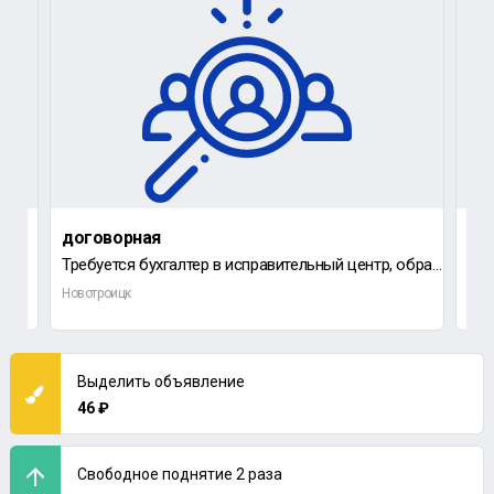
договорная
1 6
‎Требуется бухгалтер в исправительный центр, образование не ниже среднего, опыт работ не требуется.
Новотроицк
Нов
Выделить объявление
46 ₽
Свободное поднятие 2 раза