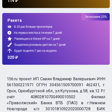
114 ₽
Экономия 25%
Ракета
В 20 раз больше просмотров
На первых местах в течении 7 дней
Размещено в блоке VIP на 7 дней
Выделено розовым цветом на 7 дней
Будет поднято 7 раз за неделю
320 ₽
156.ru проект ИП Савин Владимир Валерьевич ИНН
561500221971 ОГРН 304561509700091 462431, г.
Орск, Оренбургской обл., ул.Кутузова, д.58, кв.12 Р/
счёт 40802810700490010502 Филиал
«Приволжский» Банка ВТБ (ПАО) в г.Нижнем
Новгороде к/с 30101810922020000728 БИК