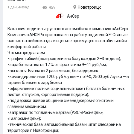
Новотроицк
1 день назад
959
АнСер
Вакансия: водитель грузового автомобиля в компанию «АнСер»
Компания «АНСЕР» приглашает на работу водителей Е! Станьте
частью нашей команды и оцените преимущества стабильной и
комфортной работы.
Что мы предлагаем:
• график: гибкий (возвращение на базу каждые 2–3 недели);
• заработная плата: 17 % от фрахта или 9–11 руб./км;
• выплаты: Выплаты 2 paзa месяц, бeз зaдеpжек.
• командировочные: 1200 руб./сутки — по РФ, 2500 руб./сутки — в
страны ближнего зарубежья
• оформление: полный социальный пакет (оплата больничных
листов, отпусков, корпоративные подарки);
• поддержка: живое общение с менеджером-логистом и
главным механиком;
• заправка: по топливным картам (АЗС «Роснефть»,
«Газпромнефть»);
• техническая база: автомобильная база и штат слесарей на
территории г. Новотроицка;