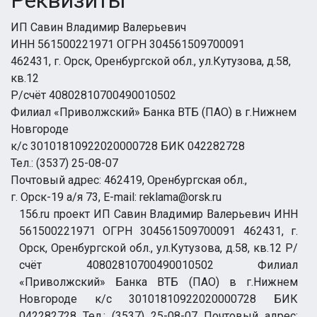
Реквизиты
ИП Савин Владимир Валерьевич
ИНН 561500221971 ОГРН 304561509700091
462431, г. Орск, Оренбургской обл., ул.Кутузова, д.58,
кв.12
Р/счёт 40802810700490010502
Филиал «Приволжский» Банка ВТБ (ПАО) в г.Нижнем
Новгороде
к/с 30101810922020000728 БИК 042282728
Тел.: (3537) 25-08-07
Почтовый адрес: 462419, Оренбургская обл.,
г. Орск-19 а/я 73, E-mail: reklama@orsk.ru
156.ru проект ИП Савин Владимир Валерьевич ИНН
561500221971 ОГРН 304561509700091 462431, г.
Орск, Оренбургской обл., ул.Кутузова, д.58, кв.12 Р/
счёт 40802810700490010502 Филиал
«Приволжский» Банка ВТБ (ПАО) в г.Нижнем
Новгороде к/с 30101810922020000728 БИК
042282728 Тел.: (3537) 25-08-07 Почтовый адрес: