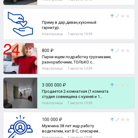
Приму в дар,диван,кухонный
гарнитур.
Новотроицк
7 августа 13:09
800 ₽
Парни ищем подработку грузчиками,
разнорабочими, ТОЛЬКО с
почасовой оплатой
Новотроицк
7 августа 13:09
3 000 000 ₽
Продается 2-комнатная (1 комната
студия совмещена с кухней и 1
комната спальня) квартира с
Новотроицк
7 августа 13:09
раздельны, 2-комн. квартира
100 000 ₽
Мужчина 38 лет ищу работу
водителем, кат В С, слесарем
ремонтником 5 р, стропальщик,
Новотроицк
7 августа 13:09