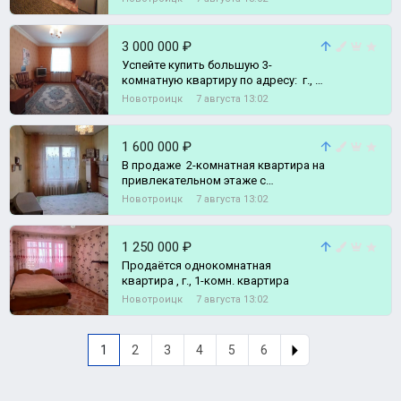
3 000 000 ₽
Успейте купить большую 3-
комнатную квартиру по адресу: г., 3-
комн. квартира
Новотроицк
7 августа 13:02
1 600 000 ₽
В продаже 2-комнатная квартира на
привлекательном этаже с
раздельными ходами., 2-комн.
Новотроицк
7 августа 13:02
квартира
1 250 000 ₽
Продаётся однокомнатная
квартира , г., 1-комн. квартира
Новотроицк
7 августа 13:02
1
2
3
4
5
6