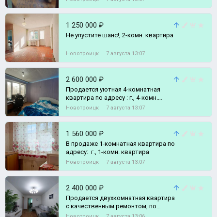
1 250 000 ₽
Не упустите шанс!, 2-комн. квартира
Новотроицк
7 августа 13:07
2 600 000 ₽
Продается уютная 4-комнатная
квартира по адресу : г., 4-комн.
квартира
Новотроицк
7 августа 13:07
1 560 000 ₽
В продаже 1-комнатная квартира по
адресу: г., 1-комн. квартира
Новотроицк
7 августа 13:07
2 400 000 ₽
Продается двухкомнатная квартира
с качественным ремонтом, по
адресу: г., 2-комн. квартира
Новотроицк
7 августа 13:06