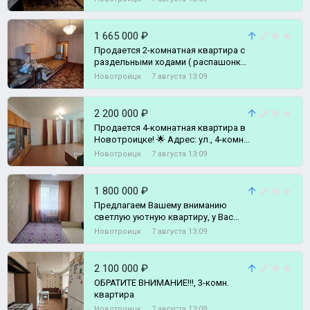
1 665 000 ₽
Продается 2-комнатная квартира с
раздельными ходами ( распашонка)
по адресу: г., 2-комн. квартира
Новотроицк
7 августа 13:09
2 200 000 ₽
Продается 4-комнатная квартира в
Новотроицке! 🌟 Адрес: ул., 4-комн.
квартира
Новотроицк
7 августа 13:09
1 800 000 ₽
Предлагаем Вашему вниманию
светлую уютную квартиру, у Вас
есть хорошая возможность
Новотроицк
7 августа 13:09
сделать под свой, 2-комн. квартира
2 100 000 ₽
ОБРАТИТЕ ВНИМАНИЕ!!!, 3-комн.
квартира
Новотроицк
7 августа 13:09