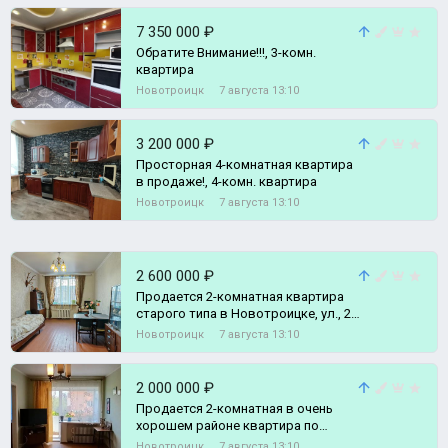
7 350 000 ₽
Обратите Внимание!!!, 3-комн.
квартира
Новотроицк
7 августа 13:10
3 200 000 ₽
Просторная 4-комнатная квартира
в продаже!, 4-комн. квартира
Новотроицк
7 августа 13:10
2 600 000 ₽
Продается 2-комнатная квартира
старого типа в Новотроицке, ул., 2-
комн. квартира
Новотроицк
7 августа 13:10
2 000 000 ₽
Продается 2-комнатная в очень
хорошем районе квартира по
адресу: г., 2-комн. квартира
Новотроицк
7 августа 13:10