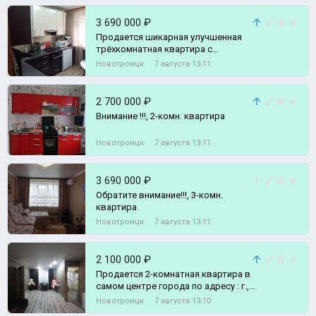
3 690 000 ₽
Продается шикарная улучшенная
трёхкомнатная квартира с
современным ремонтом, по адресу:
Новотроицк
7 августа 13:11
г., 3-комн. квартира
2 700 000 ₽
Внимание !!!, 2-комн. квартира
Новотроицк
7 августа 13:11
3 690 000 ₽
Обратите внимание!!!, 3-комн.
квартира
Новотроицк
7 августа 13:11
2 100 000 ₽
Продается 2-комнатная квартира в
самом центре города по адресу : г.,
2-комн. квартира
Новотроицк
7 августа 13:10