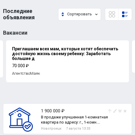
Последние
Сортировать
объявления
Вакансии
Приглашаем всех мам, которые хотят обеспечить
достойную жизнь своему ребенку: Заработать
большие д
70 000 ₽
АгентствоМаяк
1 900 000 ₽
В продаже улучшенная 1-комнатная
квартира по адресу: г., 1-комн.
квартира
Новотроицк
7 августа 13:33