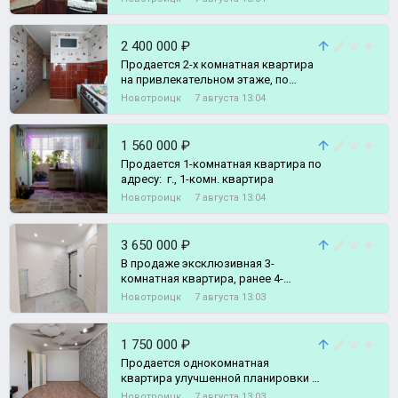
2 400 000 ₽
Продается 2-х комнатная квартира
на привлекательном этаже, по
адресу: г., 2-комн. квартира
Новотроицк
7 августа 13:04
1 560 000 ₽
Продается 1-комнатная квартира по
адресу: г., 1-комн. квартира
Новотроицк
7 августа 13:04
3 650 000 ₽
В продаже эксклюзивная 3-
комнатная квартира, ранее 4-
комнатная, 60кв., 3-комн. квартира
Новотроицк
7 августа 13:03
1 750 000 ₽
Продается однокомнатная
квартира улучшенной планировки
по адресу г., 1-комн. квартира
Новотроицк
7 августа 13:03