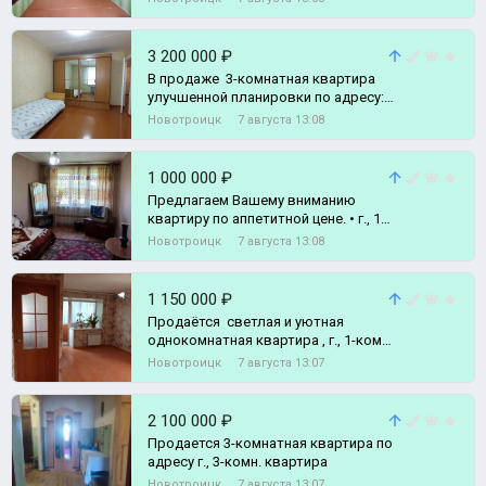
3 200 000 ₽
В продаже 3-комнатная квартира
улучшенной планировки по адресу:
г., 3-комн. квартира
Новотроицк
7 августа 13:08
1 000 000 ₽
Предлагаем Вашему вниманию
квартиру по аппетитной цене. • г., 1-
комн. квартира
Новотроицк
7 августа 13:08
1 150 000 ₽
Продаётся светлая и уютная
однокомнатная квартира , г., 1-комн.
квартира
Новотроицк
7 августа 13:07
2 100 000 ₽
Продается 3-комнатная квартира по
адресу г., 3-комн. квартира
Новотроицк
7 августа 13:07