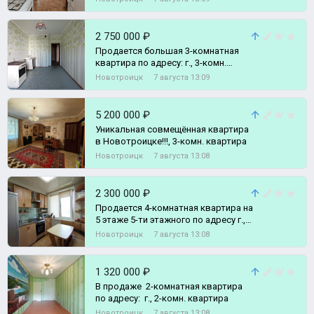
2 750 000 ₽
Продается большая 3-комнатная
квартира по адресу: г., 3-комн.
квартира
Новотроицк
7 августа 13:09
5 200 000 ₽
Уникальная совмещённая квартира
в Новотроицке!!!, 3-комн. квартира
Новотроицк
7 августа 13:08
2 300 000 ₽
Продается 4-комнатная квартира на
5 этаже 5-ти этажного по адресу г.,
4-комн. квартира
Новотроицк
7 августа 13:08
1 320 000 ₽
В продаже 2-комнатная квартира
по адресу: г., 2-комн. квартира
Новотроицк
7 августа 13:08