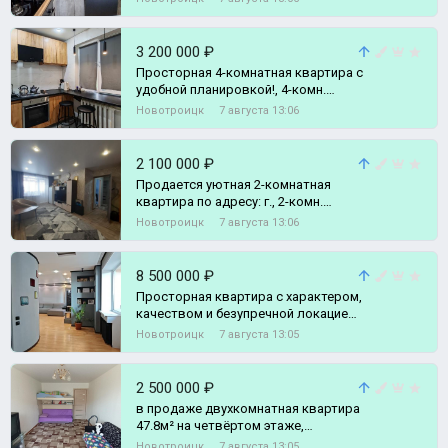
3 200 000 ₽
Просторная 4-комнатная квартира с
удобной планировкой!, 4-комн.
квартира
Новотроицк
7 августа 13:06
2 100 000 ₽
Продается уютная 2-комнатная
квартира по адресу: г., 2-комн.
квартира
Новотроицк
7 августа 13:06
8 500 000 ₽
Просторная квартира с характером,
качеством и безупречной локацией
— для тех, кто выбирает уровень ж,
Новотроицк
7 августа 13:05
3-комн. квартира
2 500 000 ₽
в продаже двухкомнатная квартира
47.8м² на четвёртом этаже,
пятиэтажного дома, 1963 года
Новотроицк
7 августа 13:05