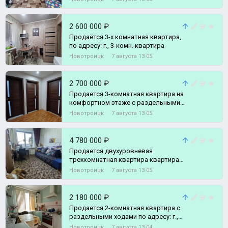
постройки., 2-комн. квартира
2 600 000 ₽
Продаётся 3-х комнатная квартира,
по адресу: г., 3-комн. квартира
Новотроицк
7 августа 13:05
2 700 000 ₽
Продается 3-комнатная квартира на
комфортном этаже с раздельными
комнатами по адресу: г., 3-комн.
Новотроицк
7 августа 13:05
квартира
4 780 000 ₽
Продается двухуровневая
трехкомнатная квартира квартира
по адресу г., 3-комн. квартира
Новотроицк
7 августа 13:05
2 180 000 ₽
Продается 2-комнатная квартира с
раздельными ходами по адресу: г.,
2-комн. квартира
Новотроицк
7 августа 13:04