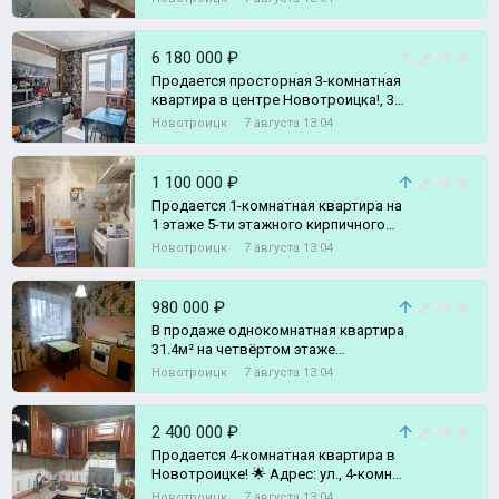
6 180 000 ₽
Продается просторная 3-комнатная
квартира в центре Новотроицка!, 3-
комн. квартира
Новотроицк
7 августа 13:04
1 100 000 ₽
Продается 1-комнатная квартира на
1 этаже 5-ти этажного кирпичного
дома по адресу г., 1-комн. квартира
Новотроицк
7 августа 13:04
980 000 ₽
В продаже однокомнатная квартира
31.4м² на четвёртом этаже
пятиэтажного кирпичного дома по
Новотроицк
7 августа 13:04
адресу у, 1-комн. квартира
2 400 000 ₽
Продается 4-комнатная квартира в
Новотроицке! 🌟 Адрес: ул., 4-комн.
квартира
Новотроицк
7 августа 13:04