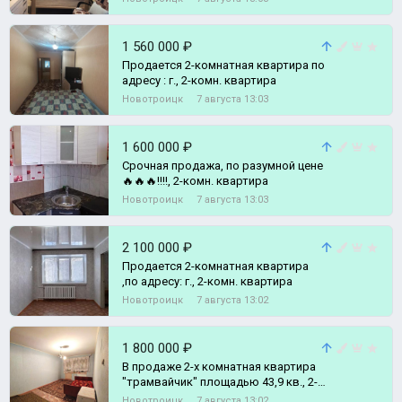
спальн, 2-комн. квартира
1 560 000 ₽
Продается 2-комнатная квартира по
адресу : г., 2-комн. квартира
Новотроицк
7 августа 13:03
1 600 000 ₽
Срочная продажа, по разумной цене
🔥🔥🔥!!!!, 2-комн. квартира
Новотроицк
7 августа 13:03
2 100 000 ₽
Продается 2-комнатная квартира
,по адресу: г., 2-комн. квартира
Новотроицк
7 августа 13:02
1 800 000 ₽
В продаже 2-х комнатная квартира
"трамвайчик" площадью 43,9 кв., 2-
комн. квартира
Новотроицк
7 августа 13:02