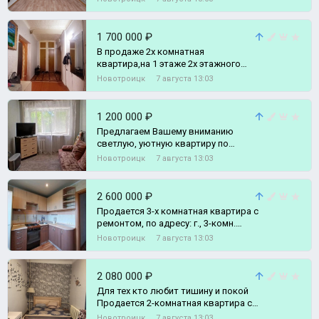
1 700 000 ₽
В продаже 2х комнатная
квартира,на 1 этаже 2х этажного
дома,по адресу г., 2-комн. квартира
Новотроицк
7 августа 13:03
1 200 000 ₽
Предлагаем Вашему вниманию
светлую, уютную квартиру по
приемлемой цене • г., 1-комн.
Новотроицк
7 августа 13:03
квартира
2 600 000 ₽
Продается 3-х комнатная квартира с
ремонтом, по адресу: г., 3-комн.
квартира
Новотроицк
7 августа 13:03
2 080 000 ₽
Для тех кто любит тишину и покой
Продается 2-комнатная квартира с
раздельными ходами в тихом
Новотроицк
7 августа 13:03