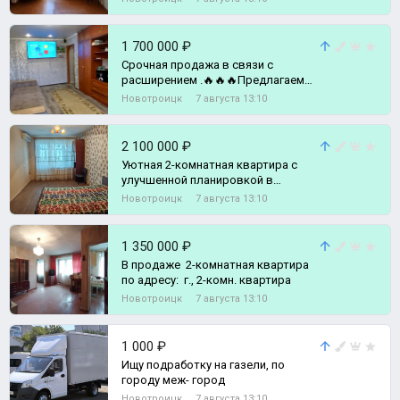
1 700 000 ₽
Срочная продажа в связи с
расширением .🔥🔥🔥Предлагаем
Вашему вниманию уютную, светлую
Новотроицк
7 августа 13:10
квартиру с хор, 2-комн. квартира
2 100 000 ₽
Уютная 2-комнатная квартира с
улучшенной планировкой в
Новотроицке!, 2-комн. квартира
Новотроицк
7 августа 13:10
1 350 000 ₽
В продаже 2-комнатная квартира
по адресу: г., 2-комн. квартира
Новотроицк
7 августа 13:10
1 000 ₽
Ищу подработку на газели, по
городу меж- город
Новотроицк
7 августа 13:10