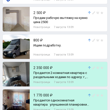
2 500 ₽
Продам рабочую вытяжку на кухню
цена 2500
Новотроицк
7 августа 13:09
800 ₽
Ищем подработку.
Новотроицк
7 августа 13:09
2 350 000 ₽
Продается 2-комнатная квартира с
раздельными ходами по адресу: г.,
2-комн. квартира
Новотроицк
7 августа 13:09
1 770 000 ₽
Продается однокомнатная
квартира улучшенной планировки
по адресу г., 1-комн. квартира
Новотроицк
7 августа 13:09