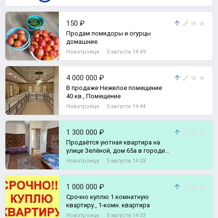
требуется косметичес, 3-комн.
квартира
150 ₽
Продам помидоры и огурцы
домашние.
Новотроицк
5 августа 14:49
4 000 000 ₽
В продаже Нежилое помещение
40 кв., Помещение
Новотроицк
5 августа 14:44
1 300 000 ₽
Продаётся уютная квартира на
улице Зелёной, дом 65а в городе
Новотроицке., 2-комн. квартира
Новотроицк
5 августа 14:03
1 000 000 ₽
Срочно куплю 1 комнатную
квартиру., 1-комн. квартира
Новотроицк
5 августа 14:03