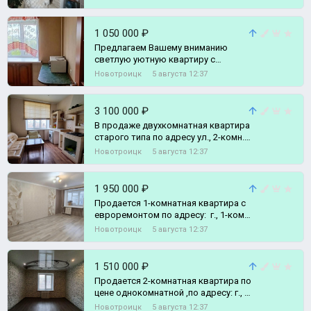
1 050 000 ₽
Предлагаем Вашему вниманию
светлую уютную квартиру с
хорошими ремонтом по
Новотроицк
5 августа 12:37
приемлемой цене • г., 1-комн.
квартира
3 100 000 ₽
В продаже двухкомнатная квартира
старого типа по адресу ул., 2-комн.
квартира
Новотроицк
5 августа 12:37
1 950 000 ₽
Продается 1-комнатная квартира с
евроремонтом по адресу: г., 1-комн.
квартира
Новотроицк
5 августа 12:37
1 510 000 ₽
Продается 2-комнатная квартира по
цене однокомнатной ,по адресу: г., 2-
комн. квартира
Новотроицк
5 августа 12:37