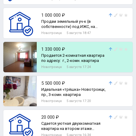
1 000 000 ₽
Продам земельный уч-к (в
собственности) под ИЖС, на
участке расположен домик
Новотроицк
5 августа 18:47
(оформлен как жилое стр,
Земельный участок
1 330 000 ₽
Продается 2-комнатная квартира
по адресу: г., 2-комн. квартира
Новотроицк
5 августа 17:24
5 500 000 ₽
Идеальная «трёшка» Новотроицк,
пр., 3-комн. квартира
Новотроицк
5 августа 17:20
20 000 ₽
Сдается уютная двухкомнатная
квартира на втором этаже
пятиэтажного панельного дома., 1-
Новотроицк
5 августа 16:34