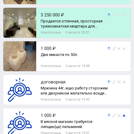
3 250 000 ₽
Продается отличная, просторная
трехкомнатная квартира для
большой семьи и комфортного
Новотроицк
5 августа 20:01
проживания!, 3-комн. квартира
1 000 ₽
Две емкасти по 50л.
Новотроицк
5 августа 19:48
договорная
Мужчина 44г, ищю работу сторожем
или дворником желательно всадик
на заподном, не пью не курю не
Новотроицк
5 августа 19:45
конф
1 000 ₽
В мясной магазин требуется
лепщик(ца) пельменей.
Новотроицк
5 августа 19:01