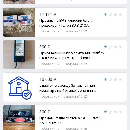
11 111 ₽
Продам на ВАЗ классик блок
предохранителей ВАЗ 2107
инжектор,радиатор печки б/у
Новотроицк
5 августа 15:32
шаровые верхнии, ком
800 ₽
Оригинальный блок питaния Роsiflех
EA10953A Паpамeтры блoка: —
Haпpяжениe: 12V (Bольт) — Сил
Новотроицк
5 августа 15:32
10 000 ₽
сдается в аренду 3х комнатная
квартира на 4 этаже, зеленый,
спокойный район. рядом детский
Новотроицк
5 августа 15:32
сад и ги, 3-комн. квартира
800 ₽
Продам РадиосистемаPROEL RM900
863.050 МНz
Новотроицк
5 августа 15:30