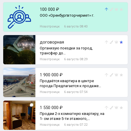
100 000 ₽
ООО «Оренбургвторчермет» г.
Новотроицк
6 августа 08:40
договорная
Организую поездки за город,
трансфер до
аэропорта,свадьбы,праздники,море)
Новотроицк
6 августа 08:29
Чистый не прокуренный сало
1 900 000 ₽
Продаётся квартира в центре
города Предлагается к продаже
уютная угловая квартира на
Новотроицк
6 августа 07:54
последнем э, 2-комн. квартира
1 550 000 ₽
Продам 2-х комнатную квартиру, на
1- ом этаже 5-ти этажного,
кирпичного дома., 2-комн. квартира
Новотроицк
6 августа 07:22