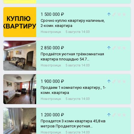
1 500 000 ₽
Срочно куплю квартиру наличные,
2-комн. квартира
Новотроицк
5 августа 14:03
2 850 000 ₽
Продаётся уютная трёхкомнатная
квартира площадью 54.7
квадратных метров,
Новотроицк
5 августа 14:03
расположенная на Советской, 3-
комн. квартира
1 900 000 ₽
Продаем 1 комнатную квартиру., 1-
комн. квартира
Новотроицк
5 августа 14:03
1 200 000 ₽
Проадется 3 комн квартира 45,8 кв
метров Продается уютная
трехкомнатная квартира
Новотроицк
5 августа 14:03