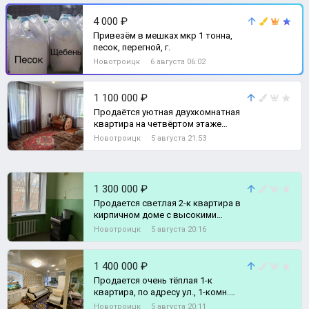
4 000 ₽
Привезём в мешках мкр 1 тонна,
песок, перегной, г.
Новотроицк
6 августа 06:02
1 100 000 ₽
Продаётся уютная двухкомнатная
квартира на четвёртом этаже
кирпичного дома, по адресу
Новотроицк
5 августа 21:53
Есенкова 8, К, 2-комн. квартира
1 300 000 ₽
Продается светлая 2-к квартира в
кирпичном доме с высокими
потолками., Комната
Новотроицк
5 августа 20:16
1 400 000 ₽
Продается очень тёплая 1-к
квартира, по адресу ул., 1-комн.
квартира
Новотроицк
5 августа 20:11