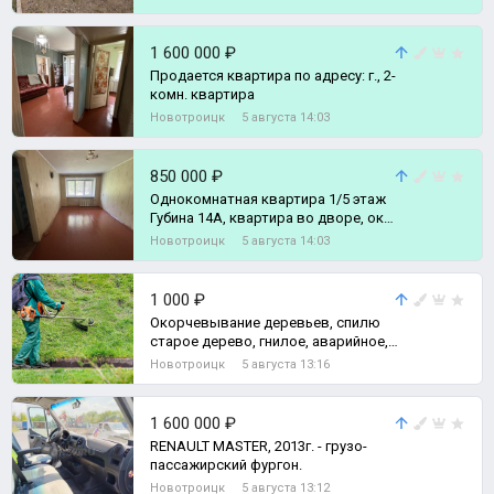
1 600 000 ₽
Продается квартира по адресу: г., 2-
комн. квартира
Новотроицк
5 августа 14:03
850 000 ₽
Однокомнатная квартира 1/5 этаж
Губина 14А, квартира во дворе, окна
во двор, скрыто от дороги о, 1-
Новотроицк
5 августа 14:03
комн. квартира
1 000 ₽
Окорчевывание деревьев, спилю
старое дерево, гнилое, аварийное,
спилю ветки не нужные.
Новотроицк
5 августа 13:16
1 600 000 ₽
RENAULT MASTER, 2013г. - грузо-
пассажирский фургон.
Новотроицк
5 августа 13:12