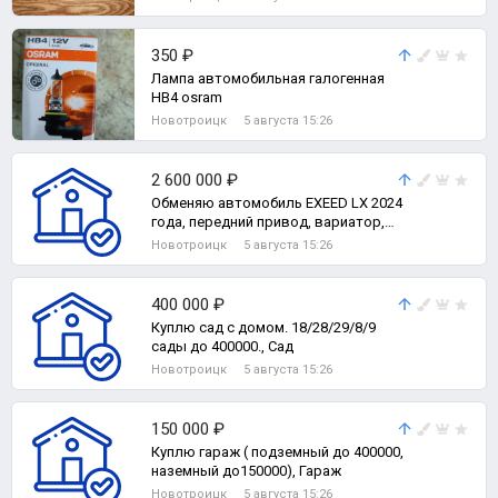
350 ₽
Лампа автомобильная галогенная
HB4 osram
Новотроицк
5 августа 15:26
2 600 000 ₽
Обменяю автомобиль EXEED LX 2024
года, передний привод, вариатор,
комплектация престиж+, с
Новотроицк
5 августа 15:26
пробегом, 2-комн. квартира
400 000 ₽
Куплю сад с домом. 18/28/29/8/9
сады до 400000., Сад
Новотроицк
5 августа 15:26
150 000 ₽
Куплю гараж ( подземный до 400000,
наземный до150000), Гараж
Новотроицк
5 августа 15:26