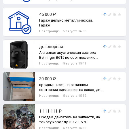
комн. квартира
45 000 ₽
Гараж цельно металлический.,
Гараж
Новотроицк
5 августа 16:08
договорная
Активная акустическая система
Behringer B615 по соотношению
мощность/вес превосходит другое
Новотроицк
5 августа 15:41
аналогич
30 000 ₽
продам шкафы в отличном
состоянии сделанные на заказ, два
шкафа 80*45*210, угловой
Новотроицк
5 августа 15:32
90*90*210, открыт
1 111 111 ₽
Продам двигатель на запчасти, на
тойоту короллу, 3 ZZ 1.6 л.
Новотроицк
5 августа 15:32