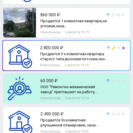
860 000 ₽
Продается 1 комнатная квартира,не
угловая,окна
пластиковые,состояние требует
Новотроицк
5 августа 15:19
небольшого ремонта., 1-комн.
квартира
2 800 000 ₽
Продается 3 х комнатная квартира
старого типа,высокие потолки,окна
НОВЫЕ пластиковые,трубы
Новотроицк
5 августа 15:19
пластик,с, 3-комн. квартира
60 000 ₽
ООО "Ремонтно-механический
завод" приглашает на работу
МАЛЯРА (в производстве
Новотроицк
5 августа 15:10
металлическ
2 490 000 ₽
Продается 3х комнатная
улучшенной планировки, окна
пластиковые, трубы поменяны,
Новотроицк
5 августа 14:51