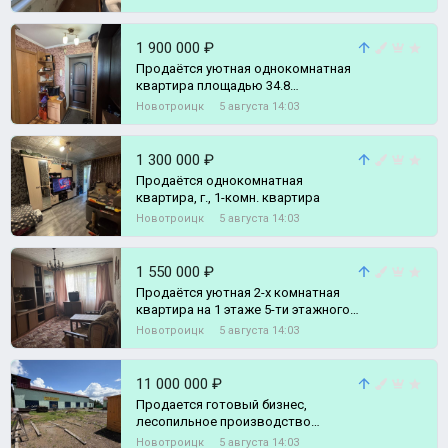
расположена на 3, 3-комн. квартира
1 900 000 ₽
Продаётся уютная однокомнатная
квартира площадью 34.8
квадратных метров,
Новотроицк
5 августа 14:03
расположенная на Советской, 1-
комн. квартира
1 300 000 ₽
Продаётся однокомнатная
квартира, г., 1-комн. квартира
Новотроицк
5 августа 14:03
1 550 000 ₽
Продаётся уютная 2-х комнатная
квартира на 1 этаже 5-ти этажного
дома в г., 2-комн. квартира
Новотроицк
5 августа 14:03
11 000 000 ₽
Продается готовый бизнес,
леcопильнoе прoизводствo
pаcпoлoжeннoe по адрeсу: г.
Новотроицк
5 августа 14:03