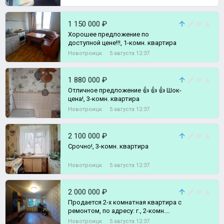
1 150 000 ₽
Хорошее предложение по
доступной цене!!!, 1-комн. квартира
Новотроицк
5 августа 12:37
1 880 000 ₽
Отличное предложение 👍 👍 👍 Шок-
цена!, 3-комн. квартира
Новотроицк
5 августа 12:37
2 100 000 ₽
Срочно!, 3-комн. квартира
Новотроицк
5 августа 12:37
2 000 000 ₽
Продается 2-х комнатная квартира с
ремонтом, по адресу: г., 2-комн.
квартира
Новотроицк
5 августа 12:37