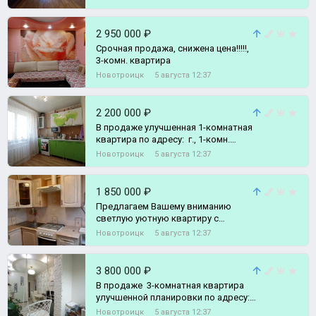
2 950 000 ₽
Срочная продажа, снижена цена!!!!!,
3-комн. квартира
Новотроицк
5 августа 12:37
2 200 000 ₽
В продаже улучшенная 1-комнатная
квартира по адресу: г., 1-комн.
квартира
Новотроицк
5 августа 12:37
1 850 000 ₽
Предлагаем Вашему вниманию
светлую уютную квартиру с
хорошими ремонтом по
Новотроицк
5 августа 12:37
приемлемой цене • г., 2-комн.
квартира
3 800 000 ₽
В продаже 3-комнатная квартира
улучшенной планировки по адресу:
г., 3-комн. квартира
Новотроицк
5 августа 12:37