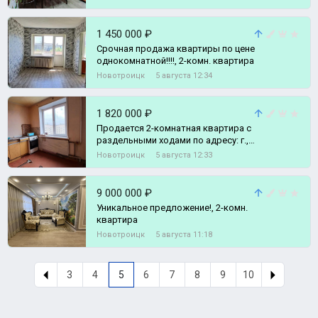
квартира
1 450 000 ₽
Срочная продажа квартиры по цене
однокомнатной!!!!, 2-комн. квартира
Новотроицк
5 августа 12:34
1 820 000 ₽
Продается 2-комнатная квартира с
раздельными ходами по адресу: г.,
2-комн. квартира
Новотроицк
5 августа 12:33
9 000 000 ₽
Уникальное предложение!, 2-комн.
квартира
Новотроицк
5 августа 11:18
3
4
5
6
7
8
9
10