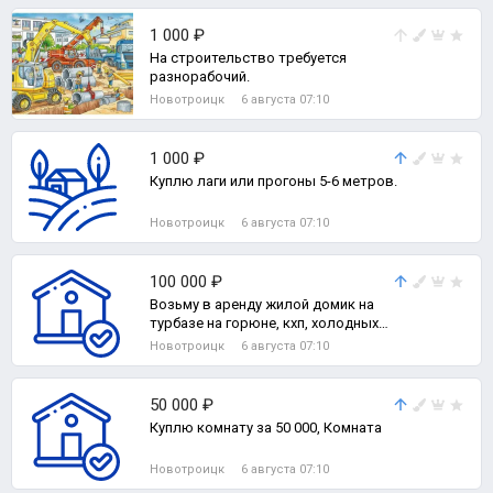
1 000 ₽
На строительство требуется
разнорабочий.
Новотроицк
6 августа 07:10
1 000 ₽
Куплю лаги или прогоны 5-6 метров.
Новотроицк
6 августа 07:10
100 000 ₽
Возьму в аренду жилой домик на
турбазе на горюне, кхп, холодных
ключах., Комната
Новотроицк
6 августа 07:10
50 000 ₽
Куплю комнату за 50 000, Комната
Новотроицк
6 августа 07:10