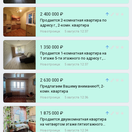
2 400 000 ₽
Продается 2-комнатная квартира по
адресу г., 2-комн. квартира
Новотроицк
5 августа 12:37
1 350 000 ₽
Продается 1-комнатная квартира на
1 этаже 5-ти этажного по адресу г.,
1-комн. квартира
Новотроицк
5 августа 12:37
2 630 000 ₽
Предлагаем Вашему вниманию!!!, 2-
комн. квартира
Новотроицк
5 августа 12:36
1 875 000 ₽
Продается двухкомнатная квартира
на четвертом этаже пятиэтажного
дома по адресу ул., 2-комн.
Новотроицк
5 августа 12:34