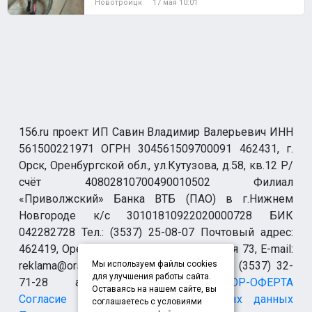
Новотроицк
17 мая 10:01
156.ru проект ИП Савин Владимир Валерьевич ИНН
561500221971 ОГРН 304561509700091 462431, г.
Орск, Оренбургской обл., ул.Кутузова, д.58, кв.12 Р/
счёт 40802810700490010502 Филиал
«Приволжский» Банка ВТБ (ПАО) в г.Нижнем
Новгороде к/с 30101810922020000728 БИК
042282728 Тел.: (3537) 25-08-07 Почтовый адрес:
462419, Оренбургская обл., г. Орск-19 а/я 73, E-mail:
reklama@orsk.ru ТЕЛЕФОН МОДЕРАЦИИ (3537) 32-
Мы используем файлы cookies
для улучшения работы сайта.
71-28 allsupport@orsk.ru
ДОГОВОР-ОФЕРТА
Оставаясь на нашем сайте, вы
Согласие на обработку персональных данных
соглашаетесь с условиями