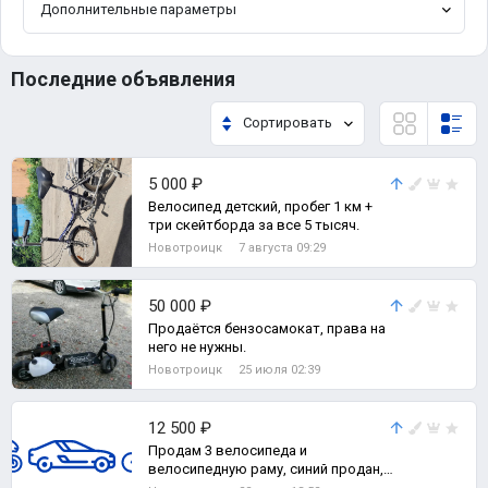
Дополнительные параметры
Последние объявления
Сортировать
5 000 ₽
Велосипед детский, пробег 1 км +
три скейтборда за все 5 тысяч.
Новотроицк
7 августа 09:29
50 000 ₽
Продаётся бензосамокат, права на
него не нужны.
Новотроицк
25 июля 02:39
12 500 ₽
Продам 3 велосипеда и
велосипедную раму, синий продан,
остались советские За все -8500.