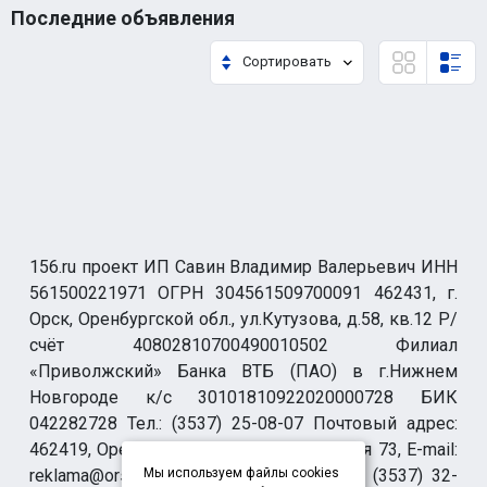
Последние объявления
Сортировать
156.ru проект ИП Савин Владимир Валерьевич ИНН
561500221971 ОГРН 304561509700091 462431, г.
Орск, Оренбургской обл., ул.Кутузова, д.58, кв.12 Р/
счёт 40802810700490010502 Филиал
«Приволжский» Банка ВТБ (ПАО) в г.Нижнем
Новгороде к/с 30101810922020000728 БИК
042282728 Тел.: (3537) 25-08-07 Почтовый адрес:
462419, Оренбургская обл., г. Орск-19 а/я 73, E-mail:
reklama@orsk.ru ТЕЛЕФОН МОДЕРАЦИИ (3537) 32-
Мы используем файлы cookies