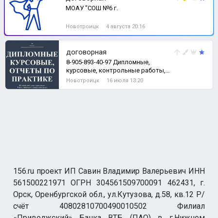
МОАУ "СОШ №6 г.
Новотроицк
4 августа 20:16
договорная
8-905-893-40-97 Дипломные,
курсовые, контрольные работы,
рефераты, отчеты о практике,
Новотроицк
16 июля 13:20
тесты, задачи
156.ru проект ИП Савин Владимир Валерьевич ИНН
561500221971 ОГРН 304561509700091 462431, г.
Орск, Оренбургской обл., ул.Кутузова, д.58, кв.12 Р/
счёт 40802810700490010502 Филиал
«Приволжский» Банка ВТБ (ПАО) в г.Нижнем