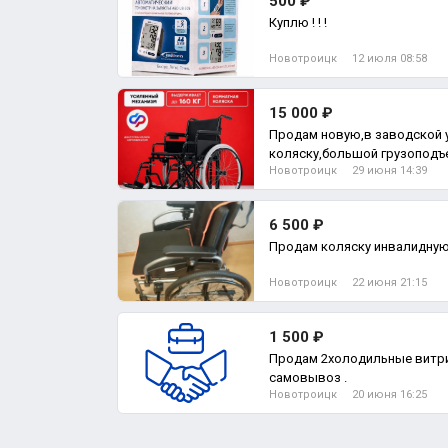
500 ₽
Куплю ! ! !
Новотроицк
12 июля 08:58
15 000 ₽
Продам новую,в заводской 
коляску,большой грузоподъе
Новотроицк
29 июня 14:39
6 500 ₽
Продам коляску инвалидную
Новотроицк
22 июня 21:15
1 500 ₽
Продам 2холодильные витри
самовывоз .
Новотроицк
20 июня 16:25