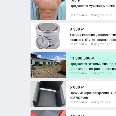
100 ₽
Продаются мужские манекены
Новотроицк
9 августа 08:53
3 500 ₽
Датчик касания часового ти
станков ЧПУ Устройство позиционирования фрезы/
Новотроицк
8 августа 11:57
гравера
11 000 000 ₽
Продается готовый бизнес,
прoизводствo pаcпoлoжeннoe
Новотроицк
7 августа 15:22
5 000 ₽
Парикмахерское кресло в и
89878749681
Новотроицк
4 августа 21:11