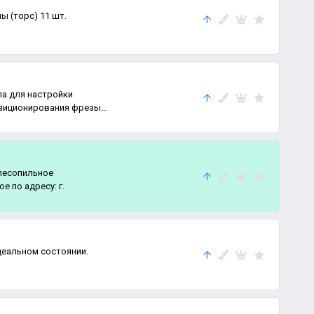
 (торс) 11 шт.
па для настройки
 леcопильнoе
 по адрeсу: г.
деальном состоянии.