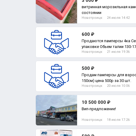
3 000 ₽
витринная морозильная кам
состоянии
Новотроицк
24 июля 14:42
600 ₽
Продаются памперсы 4ка Сен
упаковке Обьем талии 130-
Новотроицк
21 июля 19:36
индикатором
500 ₽
Продам памперсы для взросл
150см) цена 500р за 30 шт.
Новотроицк
20 июля 10:06
10 500 000 ₽
Вип-предложение!
Новотроицк
18 июля 17:26