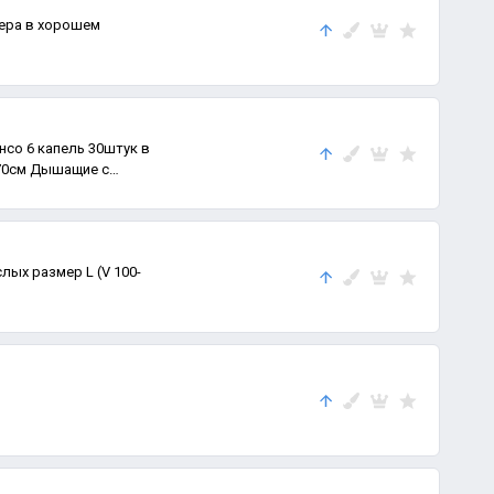
ера в хорошем
со 6 капель 30штук в
170см Дышащие с
ых размер L (V 100-