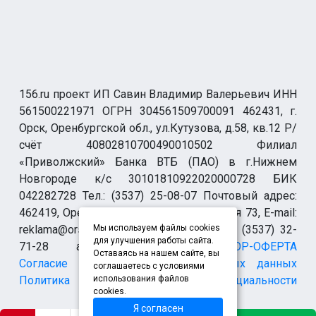
156.ru проект ИП Савин Владимир Валерьевич ИНН
561500221971 ОГРН 304561509700091 462431, г.
Орск, Оренбургской обл., ул.Кутузова, д.58, кв.12 Р/
счёт 40802810700490010502 Филиал
«Приволжский» Банка ВТБ (ПАО) в г.Нижнем
Новгороде к/с 30101810922020000728 БИК
042282728 Тел.: (3537) 25-08-07 Почтовый адрес:
462419, Оренбургская обл., г. Орск-19 а/я 73, E-mail:
reklama@orsk.ru ТЕЛЕФОН МОДЕРАЦИИ (3537) 32-
Мы используем файлы cookies
для улучшения работы сайта.
71-28 allsupport@orsk.ru
ДОГОВОР-ОФЕРТА
Оставаясь на нашем сайте, вы
Согласие на обработку персональных данных
соглашаетесь с условиями
Политика конфиденциальности
использования файлов
cookies.
Я согласен