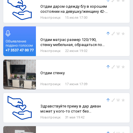
Отдам даром одежду б/у в хорошем
состоянии на девушку/женщину 42-
44 размера, а также детские вещи б/
Новотроицк
15 июля 17:00
Отдам матрас размер 120/190,
стенку мебельная, обращаться по
телефону (922)889-06-94
Новотроицк
22 июня 19:02
Отдам стенку
Новотроицк
17 июня 17:09
Здравствуйте приму в дар диван
может у кого-то стоит без
надобности
Новотроицк
31 мая 19:42