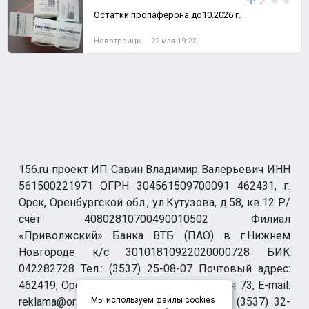
Остатки пропаферона до10.2026 г.
Новотроицк
22 мая 19:22
156.ru проект ИП Савин Владимир Валерьевич ИНН
561500221971 ОГРН 304561509700091 462431, г.
Орск, Оренбургской обл., ул.Кутузова, д.58, кв.12 Р/
счёт 40802810700490010502 Филиал
«Приволжский» Банка ВТБ (ПАО) в г.Нижнем
Новгороде к/с 30101810922020000728 БИК
042282728 Тел.: (3537) 25-08-07 Почтовый адрес:
462419, Оренбургская обл., г. Орск-19 а/я 73, E-mail:
reklama@orsk.ru ТЕЛЕФОН МОДЕРАЦИИ (3537) 32-
Мы используем файлы cookies