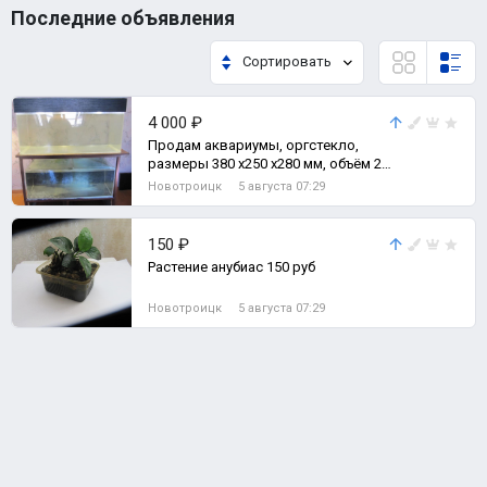
Последние объявления
Сортировать
4 000 ₽
Продам аквариумы, оргстекло,
размеры 380 х250 х280 мм, объём 26
литров, цена 500 руб; размеры 290
Новотроицк
5 августа 07:29
х1
150 ₽
Растение анубиас 150 руб
Новотроицк
5 августа 07:29