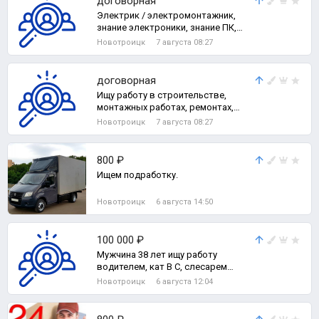
договорная
Электрик / электромонтажник,
знание электроники, знание ПК,
слаботочного оборудования,
Новотроицк
7 августа 08:27
видеонаблюде
договорная
Ищу работу в строительстве,
монтажных работах, ремонтах,
отделке.
Новотроицк
7 августа 08:27
800 ₽
Ищем подработку.
Новотроицк
6 августа 14:50
100 000 ₽
Мужчина 38 лет ищу работу
водителем, кат В С, слесарем
ремонтником 5 р, стропальщик,
Новотроицк
6 августа 12:04