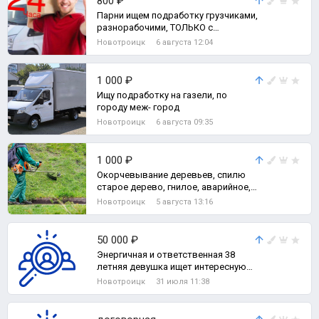
800 ₽
Парни ищем подработку грузчиками,
разнорабочими, ТОЛЬКО с
почасовой оплатой
Новотроицк
6 августа 12:04
1 000 ₽
Ищу подработку на газели, по
городу меж- город
Новотроицк
6 августа 09:35
1 000 ₽
Окорчевывание деревьев, спилю
старое дерево, гнилое, аварийное,
спилю ветки не нужные.
Новотроицк
5 августа 13:16
50 000 ₽
Энергичная и ответственная 38
летняя девушка ищет интересную
работу.
Новотроицк
31 июля 11:38