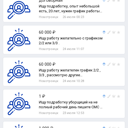
договорная
Ищу подработку, опыт небольшой
есть, 20 лет, нужен график работы
1/3, так как есть основная работа
Новотроицк
26 июля 00:23
60 000 ₽
Ищу работу желательно с графиком
2/2 или 3/3 .
Новотроицк
24 июля 11:07
60 000 ₽
Ищу работу желателен график 2/2 ,
3/3 , рассмотрю другие
предложения.
Новотроицк
24 июля 10:28
1 ₽
Ищу подработку уборщицей на не
полный рабочий день пишите СМС я
перезвоню.
Новотроицк
23 июля 12:53