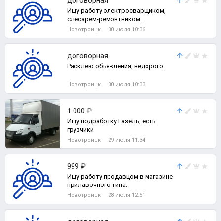
договорная
Ищу работу электросварщиком,
слесарем-ремонтником
промышленного оборудования,
Новотроицк
30 июля 10:36
отделочником в сфере с
договорная
Расклею объявления, недорого.
Новотроицк
30 июля 10:33
1 000 ₽
Ищу подработку Газель, есть
грузчики
Новотроицк
29 июля 11:34
999 ₽
Ищу работу продавцом в магазине
прилавочного типа.
Новотроицк
28 июля 12:51