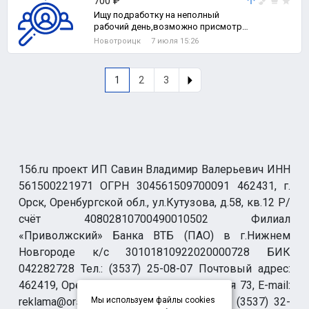
700 ₽
Ищу подработку на неполный
рабочий день,возможно присмотр
за пожилым человеком
Новотроицк
7 июля 15:26
1
2
3
156.ru проект ИП Савин Владимир Валерьевич ИНН
561500221971 ОГРН 304561509700091 462431, г.
Орск, Оренбургской обл., ул.Кутузова, д.58, кв.12 Р/
счёт 40802810700490010502 Филиал
«Приволжский» Банка ВТБ (ПАО) в г.Нижнем
Новгороде к/с 30101810922020000728 БИК
042282728 Тел.: (3537) 25-08-07 Почтовый адрес:
462419, Оренбургская обл., г. Орск-19 а/я 73, E-mail:
reklama@orsk.ru ТЕЛЕФОН МОДЕРАЦИИ (3537) 32-
Мы используем файлы cookies