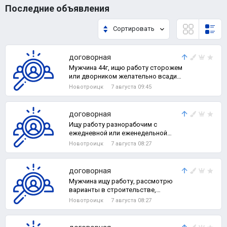
Последние объявления
Сортировать
договорная
Мужчина 44г, ищю работу сторожем
или дворником желательно всадик
на заподном, не пью не курю не
Новотроицк
7 августа 09:45
конф
договорная
Ищу работу разнорабочим с
ежедневной или еженедельной
оплатой, на постоянной основе, с
Новотроицк
7 августа 08:27
электроинстру
договорная
Мужчина ищу работу, рассмотрю
варианты в строительстве,
торговле, производстве.
Новотроицк
7 августа 08:27