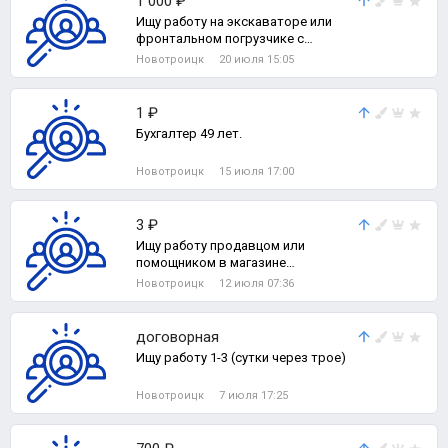
1 000 ₽
Ищу работу на экскаваторе или
фронтальном погрузчике с
графиком 2/2.
Новотроицк
20 июля 15:05
1 ₽
Бухгалтер 49 лет.
Новотроицк
15 июля 17:00
3 ₽
Ищу работу продавцом или
помощником в магазине
прилавочного типа.
Новотроицк
12 июля 07:36
договорная
Ищу работу 1-3 (сутки через трое)
Новотроицк
7 июля 17:25