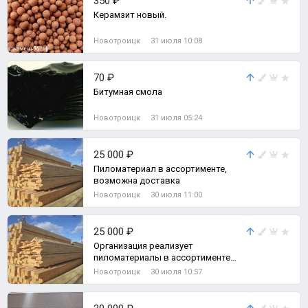
350 ₽
Керамзит новый.
Новотроицк
31 июля 10:08
70 ₽
Битумная смола
Новотроицк
31 июля 05:24
25 000 ₽
Пиломатериал в ассортименте,
возможна доставка
Новотроицк
30 июля 11:00
25 000 ₽
Организация реализует
пиломатериалы в ассортименте
(доска обрезная, доска необрезная,
Новотроицк
30 июля 10:57
брус)