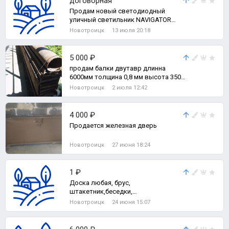
договорная
Продам новый светодиодный
уличный светильник NAVIGATOR
NSF-PW6-80-5K-LED мощность
Новотроицк
13 июля 20:18
80вт,9600лм,5000к
5 000 ₽
продам балки двутавр длинна
6000мм толщина 0,8 мм высота 350
мм 7 штук цена 4500 тыс руб за
Новотроицк
2 июля 12:42
метр,
4 000 ₽
Продается железная дверь
Новотроицк
27 июня 18:24
1 ₽
Доска любая, брус,
штакетник,беседки,
мельницы,песочницы, туалеты,
Новотроицк
24 июня 15:07
собачьи будки, ул Рудницкого 66 б