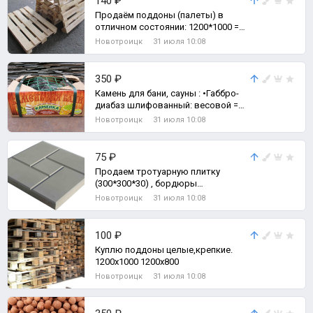
140 ₽
Продаём поддоны (палеты) в
отличном состоянии: 1200*1000 =
140 р/шт 1200*800 = 140 р/шт Мешки
Новотроицк
31 июля 10:08
нов
350 ₽
Камень для бани, сауны : •Габбро-
диабаз шлифованный: весовой =
22,70 руб./кг коробка (20 кг) = 4
Новотроицк
31 июля 10:08
75 ₽
Продаем тротуарную плитку
(300*300*30) , бордюры
(1000*220*75).
Новотроицк
31 июля 10:08
100 ₽
Куплю поддоны целые,крепкие.
1200х1000 1200х800
Новотроицк
31 июля 10:08