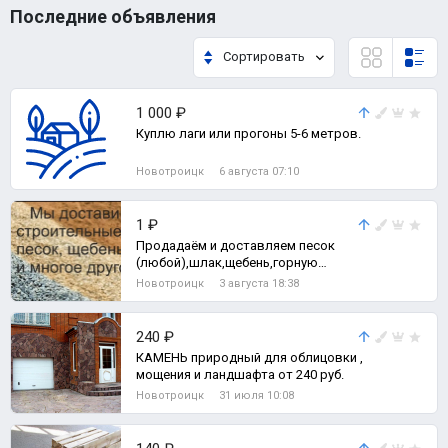
Последние объявления
Сортировать
1 000 ₽
Куплю лаги или прогоны 5-6 метров.
Новотроицк
6 августа 07:10
1 ₽
Продадаём и доставляем песок
(любой),шлак,щебень,горную
пыль,грунт,землю вывоз мусора и
Новотроицк
3 августа 18:38
многое друго
240 ₽
КАМЕНЬ природный для облицовки ,
мощения и ландшафта от 240 руб.
Новотроицк
31 июля 10:08