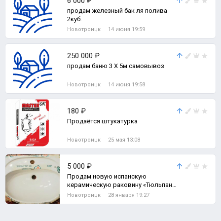
6 000 ₽
продам железный бак ля полива
2куб.
Новотроицк
14 июня 19:59
250 000 ₽
продам баню 3 Х 5м самовывоз
Новотроицк
14 июня 19:58
180 ₽
Продаётся штукатурка
Новотроицк
25 мая 13:08
5 000 ₽
Продам новую испанскую
керамическую раковину «Тюльпан»
с ножкой.
Новотроицк
28 января 19:27