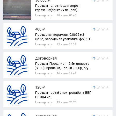
30 000 ₽
Продам полотно для ворот
гаражных(сенгвич панели).
Новотроицк
28 июля 06:45
400 ₽
Продается керамзит 0,0625 м3 -
62,5л, заводская упаковка, фр. 5-10
(500р) и 10-20
Новотроицк
25 июля 13:14
договорная
Продам :Профлист - 2,5м (высота
)x1,1(ширина )м, новый 1000р, б/у
800р/лист; лист оцинкованный 2б,75
Новотроицк
16 июля 17:44
120 ₽
Продам новый электрокабель ВВГ-
НГ 3Х4 кв.
Новотроицк
13 июля 20:26