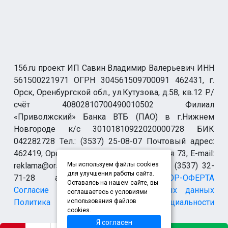
156.ru проект ИП Савин Владимир Валерьевич ИНН
561500221971 ОГРН 304561509700091 462431, г.
Орск, Оренбургской обл., ул.Кутузова, д.58, кв.12 Р/
счёт 40802810700490010502 Филиал
«Приволжский» Банка ВТБ (ПАО) в г.Нижнем
Новгороде к/с 30101810922020000728 БИК
042282728 Тел.: (3537) 25-08-07 Почтовый адрес:
462419, Оренбургская обл., г. Орск-19 а/я 73, E-mail:
reklama@orsk.ru ТЕЛЕФОН МОДЕРАЦИИ (3537) 32-
Мы используем файлы cookies
для улучшения работы сайта.
71-28 allsupport@orsk.ru
ДОГОВОР-ОФЕРТА
Оставаясь на нашем сайте, вы
Согласие на обработку персональных данных
соглашаетесь с условиями
Политика конфиденциальности
использования файлов
cookies.
Я согласен