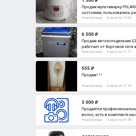
1 500 ₽
Продам мультиварку POLARIS
состоянии, пользовались ред
Новотроицк
6 августа 13:02
рецептами
6 500 ₽
Продам автохолодильник EZET
работает от бортовой сети 
Новотроицк
6 августа 11:17
555 ₽
Продам ! ! !
Новотроицк
6 августа 11:16
5 000 ₽
Продаётся профессиональна
волос, есть в комплекте на
Новотроицк
5 августа 01:59
волос.