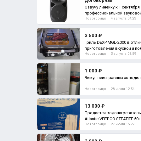
договорная
Озвучу линейку к 1 сентября
профессиональной звуковой
Новотроицк
4 августа 04:23
3 500 ₽
Гриль DEXP MGL-2000 в отли
приготовления вкусной и по
Новотроицк
3 августа 08:59
1 000 ₽
Выкуп неисправных холоди
Новотроицк
28 июля 12:54
13 000 ₽
Продается водонагреватель новый, в
Atlantic VERTIGO STEATITE 50 
Новотроицк
27 июля 15:27