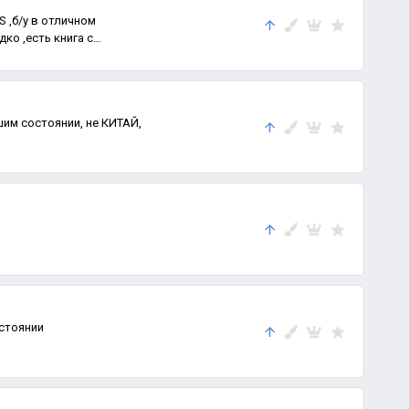
 ,б/у в отличном
ко ,есть книга с
стоянии