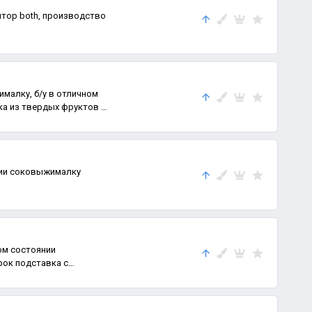
водство
алку, б/у в отличном
ка из твердых фруктов и
Продаю в хорошем состоянии соковыжималку
ом состоянии
вка с