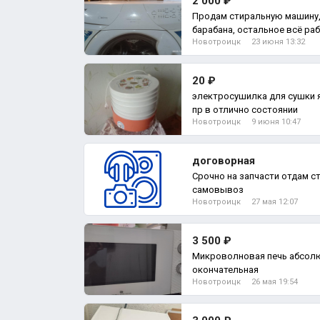
2 000 ₽
Продам стиральную машину,
барабана, остальное всё ра
Новотроицк
23 июня 13:32
20 ₽
электросушилка для сушки я
пр в отлично состоянии
Новотроицк
9 июня 10:47
договорная
Срочно на запчасти отдам с
самовывоз
Новотроицк
27 мая 12:07
3 500 ₽
Микроволновая печь абсолютно
окончательная
Новотроицк
26 мая 19:54