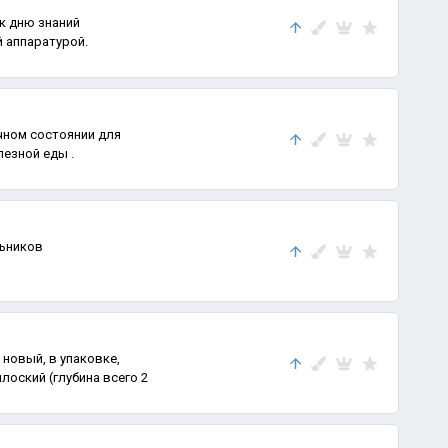
 к дню знаний
 аппаратурой.
чном состоянии для
лезной еды .
льников
 упаковке,
плоский (глубина всего 2