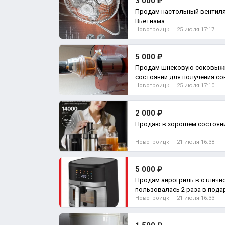
3 000 ₽
Продам настольный вентилятор both, произ
Вьетнама.
Новотроицк
25 июля 17:17
5 000 ₽
Продам шнековую соковыжим
состоянии для получения со
Новотроицк
25 июля 17:10
овощ
2 000 ₽
Новотроицк
21 июля 16:38
5 000 ₽
Продам айрогриль в отличн
пользовалась 2 раза в подарок подста
Новотроицк
21 июля 16:33
шампурами