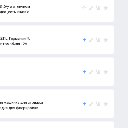
 ,б/у в отличном
ко ,есть книга с
IL, Германия !!!,
автомобиля 12V.
я машинка для стрижки
садка для флерировки