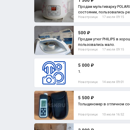
1 500 ₽
Продам мультиварку POLARIS
состоянии, пользовались ред
Новотроицк
17 июля 09:15
рецептами
500 ₽
Продам утюг PHILIPS в хорошим состоянии, не КИТАЙ,
пользовались мало.
Новотроицк
17 июля 09:15
5 000 ₽
1.
Новотроицк
14 июля 09:01
5 500 ₽
Тольщиномер в отличном со
Новотроицк
10 июля 16:52