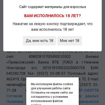
Сайт содержит материалы для взрослых
ВАМ ИСПОЛНИЛОСЬ 18 ЛЕТ?
Нажатие на левую кнопку подтверждает, что
вам исполнилось 18 лет
156.ru проект ИП Савин Владимир Валерьевич ИНН
Да, мне есть 18
Мне нет 18
561500221971 ОГРН 304561509700091 462431, г.
Орск, Оренбургской обл., ул.Кутузова, д.58, кв.12 Р/
счёт 40802810700490010502 Филиал
«Приволжский» Банка ВТБ (ПАО) в г.Нижнем
Новгороде к/с 30101810922020000728 БИК
042282728 Тел.: (3537) 25-08-07 Почтовый адрес:
462419, Оренбургская обл., г. Орск-19 а/я 73, E-mail:
reklama@orsk.ru ТЕЛЕФОН МОДЕРАЦИИ (3537) 32-
Мы используем файлы cookies
для улучшения работы сайта.
71-28 allsupport@orsk.ru
ДОГОВОР-ОФЕРТА
Оставаясь на нашем сайте, вы
Согласие на обработку персональных данных
соглашаетесь с условиями
Политика конфиденциальности
использования файлов