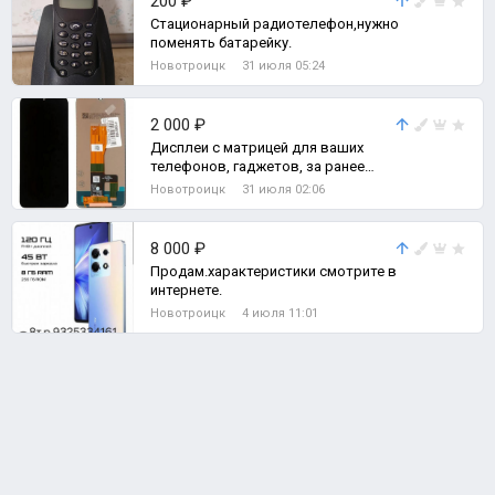
200 ₽
Стационарный радиотелефон,нужно
поменять батарейку.
Новотроицк
31 июля 05:24
2 000 ₽
Дисплеи с матрицей для ваших
телефонов, гаджетов, за ранее
узнавайте есть на вашу марку
Новотроицк
31 июля 02:06
телефона или
8 000 ₽
Продам.характеристики смотрите в
интернете.
Новотроицк
4 июля 11:01