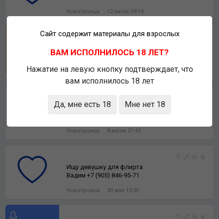
Новотроицк
12 июля 09:14
Сайт содержит материалы для взрослых
Ищу девушку для дружбы и общения
ВАМ ИСПОЛНИЛОСЬ 18 ЛЕТ?
Олег +7 (922) 837-80-91
Нажатие на левую кнопку подтверждает, что
Новотроицк
5 июля 01:42
вам исполнилось 18 лет
Да, мне есть 18
Мне нет 18
Ищу девушку для флирта
Николай +7 (922) 879-84-59
Новотроицк
8 июня 21:42
Ищу девушку для флирта
Вадим +7 (905) 846-95-71
Новотроицк
30 мая 13:30