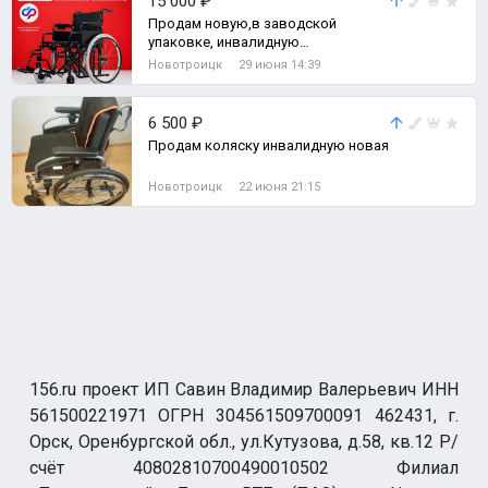
15 000 ₽
Продам новую,в заводской
упаковке, инвалидную
коляску,большой
Новотроицк
29 июня 14:39
грузоподъемности до 160 кг.
6 500 ₽
Продам коляску инвалидную новая
Новотроицк
22 июня 21:15
156.ru проект ИП Савин Владимир Валерьевич ИНН
561500221971 ОГРН 304561509700091 462431, г.
Орск, Оренбургской обл., ул.Кутузова, д.58, кв.12 Р/
счёт 40802810700490010502 Филиал