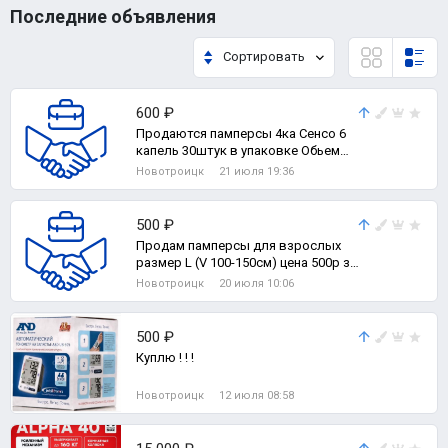
Последние объявления
Сортировать
600 ₽
Продаются памперсы 4ка Сенсо 6
капель 30штук в упаковке Обьем
талии 130-170см Дышащие с
Новотроицк
21 июля 19:36
индикатором
500 ₽
Продам памперсы для взрослых
размер L (V 100-150см) цена 500р за
30 шт.
Новотроицк
20 июля 10:06
500 ₽
Куплю ! ! !
Новотроицк
12 июля 08:58