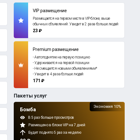
VIP размещение
Размещается на первом месте в VIP-блоке, выше
обычных объявлений. Увидит в 2 раза больше людей
23 ₽
Premium размещение
- Автоподнятие на первую позицию
- Удерживается на первой позиции
- Не смещается новыми объявлениями*
- Увидит в 4 раза больше людей
171 ₽
Пакеты услуг
Экономия 10%
Бомба
В 5 раз больше просмотров
Размещено в блоке VIP на 7 дней
Будет поднято 5 раз за неделю