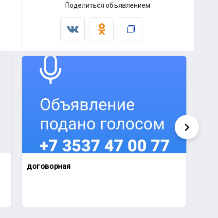
Поделиться объявлением
договорная
2 63
2-ко
Оренб