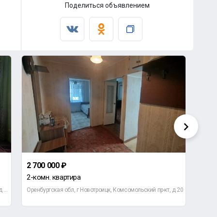
Поделиться объявлением
2 700 000 ₽
5 10
2-комн. квартира
4-ко
Оренбургская обл, г Новотроицк, ул Железнодорожная, д 65А
Оренбургская обл, г Новотроицк, Комсомольский пр-кт, д 20
Оренб