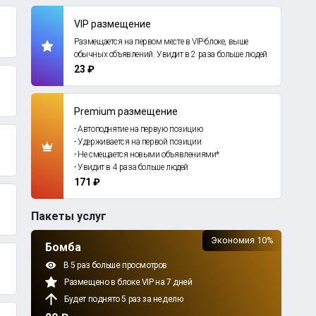
VIP размещение
Размещается на первом месте в VIP-блоке, выше
обычных объявлений. Увидит в 2 раза больше людей
23 ₽
Premium размещение
- Автоподнятие на первую позицию
- Удерживается на первой позиции
- Не смещается новыми объявлениями*
- Увидит в 4 раза больше людей
171 ₽
Пакеты услуг
Экономия 10%
Бомба
В 5 раз больше просмотров
Размещено в блоке VIP на 7 дней
Будет поднято 5 раз за неделю