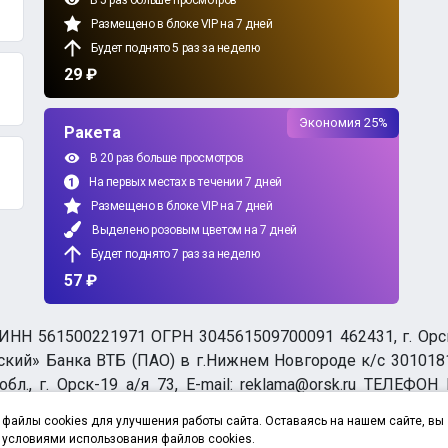
В 5 раз больше просмотров
Размещено в блоке VIP на 7 дней
Будет поднято 5 раз за неделю
29 ₽
Экономия 25%
Ракета
В 20 раз больше просмотров
На первых местах в течении 7 дней
Размещено в блоке VIP на 7 дней
Выделено розовым цветом на 7 дней
Будет поднято 7 раз за неделю
57 ₽
НН 561500221971 ОГРН 304561509700091 462431, г. Орск, О
ий» Банка ВТБ (ПАО) в г.Нижнем Новгороде к/с 3010181
бл., г. Орск-19 а/я 73, E-mail: reklama@orsk.ru ТЕЛЕФОН
а обработку персональных данных
файлы cookies для улучшения работы сайта. Оставаясь на нашем сайте, вы
 условиями использования файлов cookies.