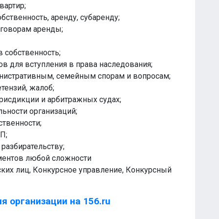
вартир;
бственность, аренду, субаренду;
оговорам аренды;
 собственность;
в для вступления в права наследования;
инистративным, семейным спорам и вопросам;
тензий, жалоб;
юрисдикции и арбитражных судах;
ьности организаций;
ственности;
П;
 разбирательству;
ументов любой сложности
ских лиц, Конкурсное управление, Конкурсный
я организации на 156.ru