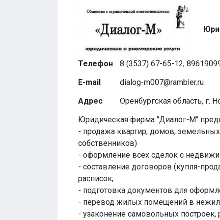
Юри
Телефон
8 (3537) 67-65-12; 896190
E-mail
dialog-m007@rambler.ru
Адрес
Оренбургская область, г. Но
Юридическая фирма "Диалог-М" предо
- продажа квартир, домов, земельны
собственников)
- оформление всех сделок с недвиж
- составление договоров (купля-прода
расписок;
- подготовка документов для оформл
- перевод жилых помещений в нежил
- узаконение самовольных построек, р