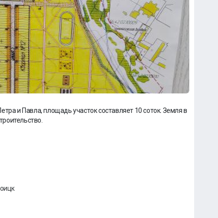
тра и Павла, площадь участок составляет 10 соток. Земля в
троительство.
роицк