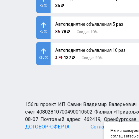
x2
35 ₽
Автоподнятие объявления 5 раз
x5
86
78 ₽
- Скидка 10%
Автоподнятие объявления 10 раз
x10
171
137 ₽
- Скидка 20%
156.ru проект ИП Савин Владимир Валерьевич И
счёт 40802810700490010502 Филиал «Приволжск
08-07 Почтовый адрес: 462419, Оренбургская о
ДОГОВОР-ОФЕРТА
Согласие н
Мы используем 
соглашаетесь с