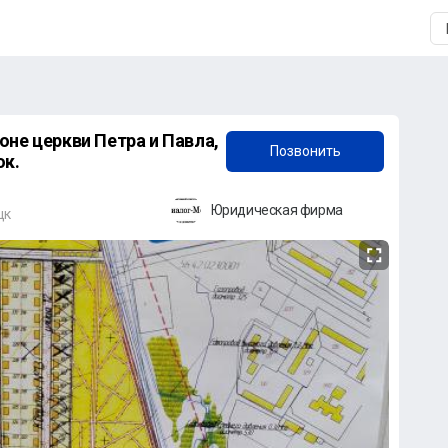
+7 (987) 777-20-79
не церкви Петра и Павла,
Позвонить
ок.
Юридическая фирма
цк