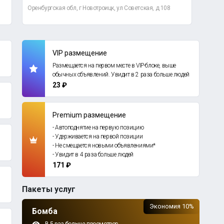
Оренбургская обл, г Новотроицк, ул Советская, д 108
Оренб
VIP размещение
Размещается на первом месте в VIP-блоке, выше
обычных объявлений. Увидит в 2 раза больше людей
23 ₽
Premium размещение
- Автоподнятие на первую позицию
- Удерживается на первой позиции
- Не смещается новыми объявлениями*
- Увидит в 4 раза больше людей
171 ₽
Пакеты услуг
Экономия 10%
Бомба