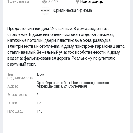
Новотроицк
1 день назад
3 017
Юридическая фирма
Продается жилой дом, 2х этажный. В дом заведен газ,
отопление. В доме выполнен чистовая отделка: ламинат,
натяжные потолки, двери, пластиковые окна, разводка
электричества и отопления. К дому пристроен гараж на 2 авто,
отапливаемый. Земельный участок в собственности. К дому
ведет асфальтированная дорога. Реальному покупателю
разумный торг.
Тип
Дом
недвижимости
Оренбургская обл, г Новотроицк, поселок
Адрес
Аккермановка, ул Солнечная
Этажность
2
Этаж
1,2
Площадь
145