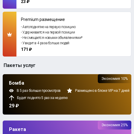
23 ₽
Premium размещение
- Автоподнятие на первую позицию
- Удерживается на первой позиции
- Не смещается новыми объявлениями*
- Увидит в 4 раза больше людей
171 ₽
Пакеты услуг
Экономия 10%
Бомба
В 5 раз больше просмотров
Размещено в блоке VIP на 7 дней
Будет поднято 5 раз за неделю
29 ₽
Экономия 25%
Ракета