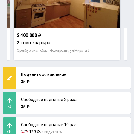
2 400 000 ₽
2 6
2-комн. квартира
3-к
Оренбургская обл, г Новотроицк, ул Мира, д 5
Орен
Выделить объявление
35 ₽
Свободное поднятие 2 раза
x2
35 ₽
Свободное поднятие 10 раз
x10
171
137 ₽
- Скидка 20%