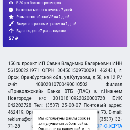
В 20 раз больше просмотров
На первых местах в течении 7 дней
Размещено в блоке VIP на 7 дней
Выделено розовым цветом на 7 дней
Будет поднято 7 раз за неделю
57 ₽
156.ru проект ИП Савин Владимир Валерьевич ИНН
561500221971 ОГРН 304561509700091 462431, г.
Орск, Оренбургской обл., ул.Кутузова, д.58, кв.12 Р/
счёт 40802810700490010502 Филиал
«Приволжский» Банка ВТБ (ПАО) в г.Нижнем
Новгороде к/с 30101810922020000728 БИК
042282728 Тел.: (3537) 25-08-07 Почтовый адрес:
462419, Оренбургская обл., г. Орск-19 а/я 73, E-mail:
reklama@orsk.ru ТЕЛЕФОН МОДЕРАЦИИ (3537) 32-
Мы используем файлы cookies
для улучшения работы сайта.
71-28 allsupport@orsk.ru
ДОГОВОР-ОФЕРТА
Оставаясь на нашем сайте, вы