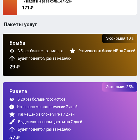
- Увидит в 4 раза больше людей
171 ₽
Пакеты услуг
Экономия 10%
Бомба
В 5 раз больше просмотров
Размещено в блоке VIP на 7 дней
Будет поднято 5 раз за неделю
29 ₽
Экономия 25%
Ракета
В 20 раз больше просмотров
На первых местах в течении 7 дней
Размещено в блоке VIP на 7 дней
Выделено розовым цветом на 7 дней
Будет поднято 7 раз за неделю
57 ₽