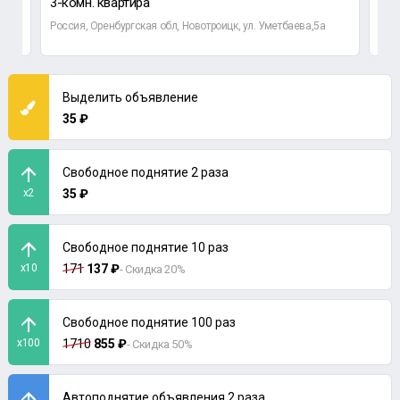
3-комн. квартира
2-к
Россия, Оренбургская обл, Новотроицк, ул. Уметбаева,5а
Орен
Выделить объявление
35 ₽
Свободное поднятие 2 раза
x2
35 ₽
Свободное поднятие 10 раз
x10
171
137 ₽
- Скидка 20%
Свободное поднятие 100 раз
x100
1710
855 ₽
- Скидка 50%
Автоподнятие объявления 2 раза