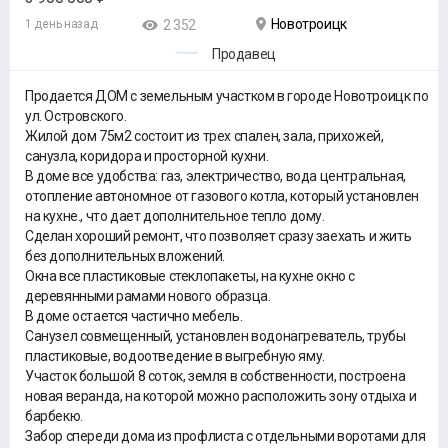
Новотроицк
1 день назад
2 352
Продавец
Продается ДОМ с земельным участком в городе Новотроицк по
ул. Островского.
Жилой дом 75м2 состоит из трех спален, зала, прихожей,
санузла, коридора и просторной кухни.
В доме все удобства: газ, электричество, вода центральная,
отопление автономное от газового котла, который установлен
на кухне., что дает дополнительное тепло дому.
Сделан хороший ремонт, что позволяет сразу заехать и жить
без дополнительных вложений.
Окна все пластиковые стеклопакеты, на кухне окно с
деревянными рамами нового образца.
В доме остается частично мебель.
Санузел совмещенный, установлен водонагреватель, трубы
пластиковые, водоотведение в выгребную яму.
Участок большой 8 соток, земля в собственности, построена
новая веранда, на которой можно расположить зону отдыха и
барбекю.
Забор спереди дома из профлиста с отдельными воротами для