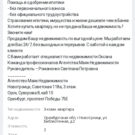
Помощь в одобрении ипотеки:
- без первоначального взноса
- без официального трудоустройства
Страхование ипотеки, имущества и жизни дешевле чем в Банке.
Хотите купить квартиру, но не продана Ваша недвижимость?
Звоните нам!
Продадим Вашу недвижимость по выгодной цене. Мы работаем
для Вас 24/7, без выходных и перерывов. С заботой о каждом
клиенте.
С Вами работает специалист по недвижимости Оксана
Команда профессионалов Агентства Маяк Недвижимости
Руководитель – Романенко Светлана Петровна
________
Агентство Маяк Недвижимости
Новотроицк, Советская 118а, 3 этаж
Орск, Суворова 8, каб 15
Оренбург, проспект Победы 75Е
Тип недвижимости
3-комн. квартира
Адрес
Оренбургская обл, г Новотроицк, ул
Библиотечная, д 2
Этажность
2
Этаж