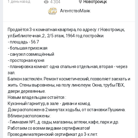
Новотроицк
1 день назад
4 304
АгентствоМаяк
Продаётся 3-х комнатная квартира, по адресу: г.Новотроицк,
ул.Библиотечная ,2 , 2/5 этаж, 1964 год постройки.
- площадь - 56.7
- большая прихожая
- санузел совмещённый
- просторная кухня
- планировка комнат: одна спальня отдельная, вторая - через
зал.
Балкон застеклён. Ремонт косметический, позволяет заехать и
жить. Стены выровнены, на полу линолеум. Окна, трубы ПВХ,
двери деревянные.
Новым владельцам остаётся :
Кухонный гарнитур, в зале - диван и комод.
Дом расположен в 2 минутах ходьбы, от остановки Пушкина.
Вблизи расположены :
- Гимназия №1, д. сады, магазины, аптеки, кафе, парк и др.
Работаем со всеми видами сертификатов!
Проводим материнский сертификат до 3-х лет.