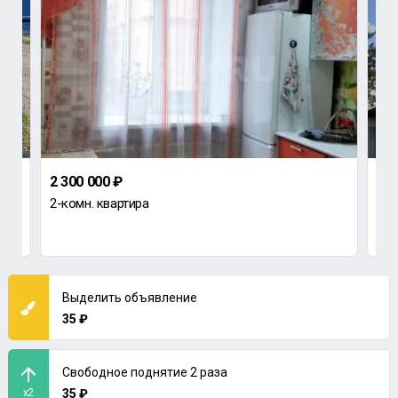
2 300 000 ₽
2 2
2-комн. квартира
Да
снт 
Выделить объявление
35 ₽
Свободное поднятие 2 раза
x2
35 ₽