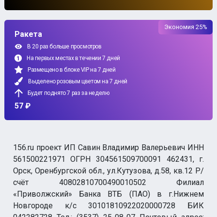
Экономия 25%
Ракета
В 20 раз больше просмотров
На первых местах в течении 7 дней
Размещено в блоке VIP на 7 дней
Выделено розовым цветом на 7 дней
Будет поднято 7 раз за неделю
57 ₽
156.ru проект ИП Савин Владимир Валерьевич ИНН
561500221971 ОГРН 304561509700091 462431, г.
Орск, Оренбургской обл., ул.Кутузова, д.58, кв.12 Р/
счёт 40802810700490010502 Филиал
«Приволжский» Банка ВТБ (ПАО) в г.Нижнем
Новгороде к/с 30101810922020000728 БИК