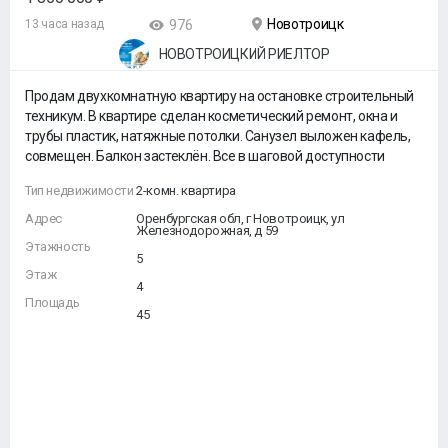
Новотроицк
13 часа назад
976
НОВОТРОИЦКИЙ РИЕЛТОР
Продам двухкомнатную квартиру на остановке строительный
техникум. В квартире сделан косметический ремонт, окна и
трубы пластик, натяжные потолки. Санузел выложен кафель,
совмещен. Балкон застеклён. Все в шаговой доступности
Тип недвижимости
2-комн. квартира
Адрес
Оренбургская обл, г Новотроицк, ул
Железнодорожная, д 59
Этажность
5
Этаж
4
Площадь
45