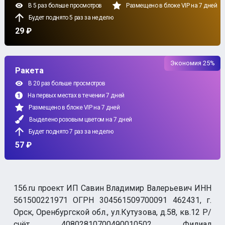
В 5 раз больше просмотров
Размещено в блоке VIP на 7 дней
Будет поднято 5 раз за неделю
29 ₽
Экономия 25%
Ракета
В 20 раз больше просмотров
На первых местах в течении 7 дней
Размещено в блоке VIP на 7 дней
Выделено розовым цветом на 7 дней
Будет поднято 7 раз за неделю
57 ₽
156.ru проект ИП Савин Владимир Валерьевич ИНН
561500221971 ОГРН 304561509700091 462431, г.
Орск, Оренбургской обл., ул.Кутузова, д.58, кв.12 Р/
счёт 40802810700490010502 Филиал