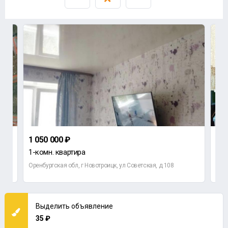
1 050 000 ₽
2 7
1-комн. квартира
4-к
Оренбургская обл, г Новотроицк, ул Советская, д 108
Орен
Выделить объявление
35 ₽