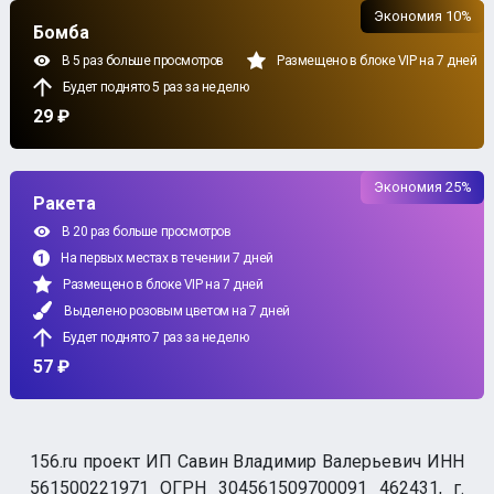
Экономия 10%
Бомба
В 5 раз больше просмотров
Размещено в блоке VIP на 7 дней
Будет поднято 5 раз за неделю
29 ₽
Экономия 25%
Ракета
В 20 раз больше просмотров
На первых местах в течении 7 дней
Размещено в блоке VIP на 7 дней
Выделено розовым цветом на 7 дней
Будет поднято 7 раз за неделю
57 ₽
156.ru проект ИП Савин Владимир Валерьевич ИНН
561500221971 ОГРН 304561509700091 462431, г.