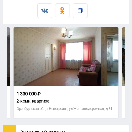
1 330 000 ₽
2 2
2-комн. квартира
1-к
 79
Оренбургская обл, г Новотроицк, ул Железнодорожная, д 81
Ново