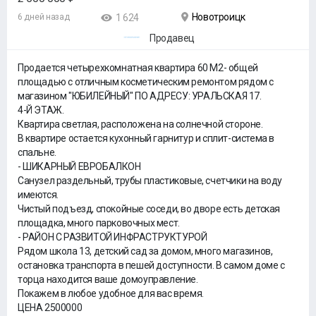
Новотроицк
6 дней назад
1 624
Продавец
Продается четырехкомнатная квартира 60 М2- общей
площадью с отличным косметическим ремонтом рядом с
магазином "ЮБИЛЕЙНЫЙ" ПО АДРЕСУ: УРАЛЬСКАЯ 17.
4-Й ЭТАЖ.
Квартира светлая, расположена на солнечной стороне.
В квартире остается кухонный гарнитур и сплит-система в
спальне.
- ШИКАРНЫЙ ЕВРОБАЛКОН
Санузел раздельный, трубы пластиковые, счетчики на воду
имеются.
Чистый подъезд, спокойные соседи, во дворе есть детская
площадка, много парковочных мест.
- РАЙОН С РАЗВИТОЙ ИНФРАСТРУКТУРОЙ
Рядом школа 13, детский сад за домом, много магазинов,
остановка транспорта в пешей доступности. В самом доме с
торца находится ваше домоуправление.
Покажем в любое удобное для вас время.
ЦЕНА 2500000