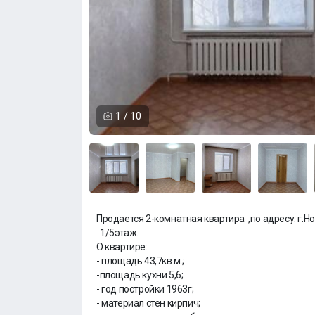
1
/
10
Продается 2-комнатная квартира ,по адресу: г.
1/5этаж.
О квартире:
- площадь 43,7кв.м.;
-площадь кухни 5,6;
- год постройки 1963г;
- материал стен кирпич;