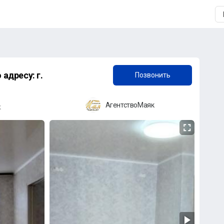
+7 (958) 838-38-73
адресу: г.
Позвонить
АгентствоМаяк
к