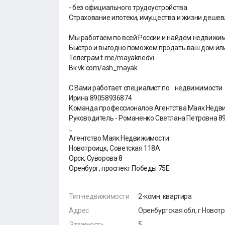
- без официального трудоустройства
Страхование ипотеки, имущества и жизни дешевл
Мы работаем по всей России и найдём недвижим
Быстро и выгодно поможем продать ваш дом или
Телеграм t.me/mayaknedvi...
Вк vk.com/ash_mayak
С Вами работает специалист по недвижимости
Ирина 89058936874
Команда профессионалов Агентства Маяк Недв
Руководитель - Романенко Светлана Петровна 8
_
Агентство Маяк Недвижимости
Новотроицк, Советская 118А
Орск, Суворова 8
Оренбург, проспект Победы 75Е
Тип недвижимости
2-комн. квартира
Адрес
Оренбургская обл, г Новот
Этажность
5