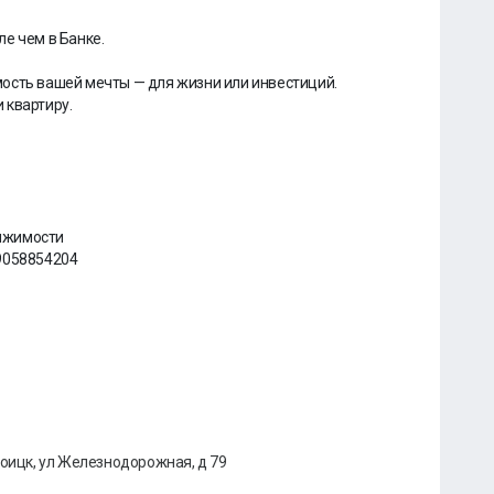
е чем в Банке.
ость вашей мечты — для жизни или инвестиций.
 квартиру.
ижимости
9058854204
роицк, ул Железнодорожная, д 79