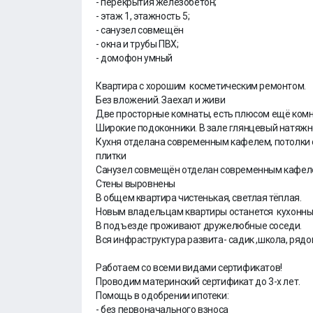
- перекрытия железобетон;
- этаж 1, этажность 5;
- санузел совмещён
- окна и трубы ПВХ;
- домофон умный
Квартира с хорошим косметическим ремонтом.
Без вложений. Заехал и живи
Две просторные комнаты, есть плюсом ещё комн
Широкие подоконники. В зале глянцевый натяжн
Кухня отделана современным кафелем, потолки 
плитки
Санузел совмещён отделан современным кафел
Стены выровнены
В общем квартира чистенькая, светлая тёплая.
Новым владельцам квартиры останется кухонный
В подъезде проживают дружелюбные соседи.
Вся инфраструктура развита- садик ,школа, рядо
Работаем со всеми видами сертификатов!
Проводим материнский сертификат до 3-х лет.
Помощь в одобрении ипотеки:
- без первоначального взноса