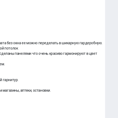
ата без окна ее можно переделать в шикарную гардеробную.
ой потолок
сделаны панелями что очень красиво гармонируют в цвет
ем.
 гарнитур.
м магазины, аптеки, остановки.