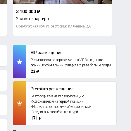
3 100 000 ₽
1 05
2-комн. квартира
1-ко
Оренбургская обл, г Новотроицк, пл Ленина, д 6
Оренб
VIP размещение
Размещается на первом месте в VIP-блоке, выше
обычных объявлений. Увидит в 2 раза больше людей
23 ₽
Premium размещение
- Автоподнятие на первую позицию
- Удерживается на первой позиции
- Не смещается новыми объявлениями*
- Увидит в 4 раза больше людей
171 ₽