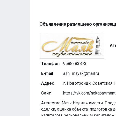
Объявление размещено организац
Аг
Телефон
9588383873
E-mail
ash_mayak@mail.ru
Адрес
г. Новотроицк, Советская 1
Сайт
https://vk.com/nokapartmen
Агентство Маяк Недвижимости. Прод
сделки, оценка объекта, подготовка 
капиталом, региональным капиталом, 