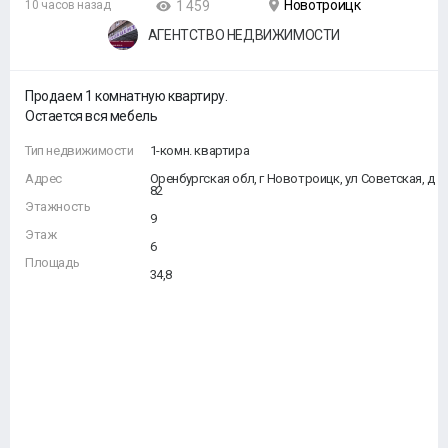
Новотроицк
10 часов назад
1 459
АГЕНТСТВО НЕДВИЖИМОСТИ
Продаем 1 комнатную квартиру.
Остается вся мебель
Тип недвижимости
1-комн. квартира
Адрес
Оренбургская обл, г Новотроицк, ул Советская, д
82
Этажность
9
Этаж
6
Площадь
34,8