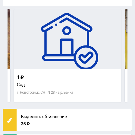
1 ₽
7 3
Сад
3-к
г. Новотроицк, СНТ N 28 на р. Банка
Орен
Выделить объявление
35 ₽