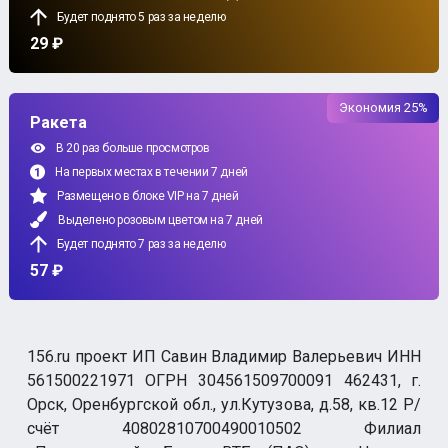
Будет поднято 5 раз за неделю
29 ₽
Экономия 25%
Ракета
В 20 раз больше просмотров
На первых местах в течении 7 дней
Размещено в блоке VIP на 7 дней
Выделено розовым цветом на 7 дней
Будет поднято 7 раз за неделю
57 ₽
156.ru проект ИП Савин Владимир Валерьевич ИНН
561500221971 ОГРН 304561509700091 462431, г.
Орск, Оренбургской обл., ул.Кутузова, д.58, кв.12 Р/
счёт 40802810700490010502 Филиал