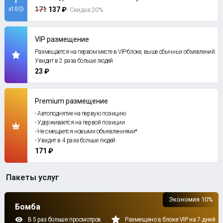
x10
171
137 ₽
- Скидка 20%
VIP размещение
Размещается на первом месте в VIP-блоке, выше обычных объявлений.
Увидит в 2 раза больше людей
23 ₽
Premium размещение
- Автоподнятие на первую позицию
- Удерживается на первой позиции
- Не смещается новыми объявлениями*
- Увидит в 4 раза больше людей
171 ₽
Пакеты услуг
Экономия 10%
Бомба
В 5 раз больше просмотров
Размещено в блоке VIP на 7 дней