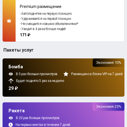
Premium размещение
- Автоподнятие на первую позицию
- Удерживается на первой позиции
- Не смещается новыми объявлениями*
- Увидит в 4 раза больше людей
171 ₽
Пакеты услуг
Экономия 10%
Бомба
В 5 раз больше просмотров
Размещено в блоке VIP на 7 дней
Будет поднято 5 раз за неделю
29 ₽
Экономия 25%
Ракета
В 20 раз больше просмотров
На первых местах в течении 7 дней