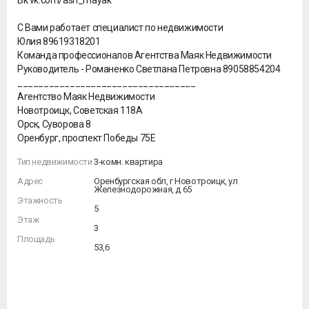
Вк vk.com/ash_mayak
С Вами работает специалист по недвижимости
Юлия 89619318201
Команда профессионалов Агентства Маяк Недвижимости
Руководитель - Романенко Светлана Петровна 89058854204
__________________________________
Агентство Маяк Недвижимости
Новотроицк, Советская 118А
Орск, Суворова 8
Оренбург, проспект Победы 75Е
Тип недвижимости
3-комн. квартира
Адрес
Оренбургская обл, г Новотроицк, ул
Железнодорожная, д 65
Этажность
5
Этаж
3
Площадь
53,6