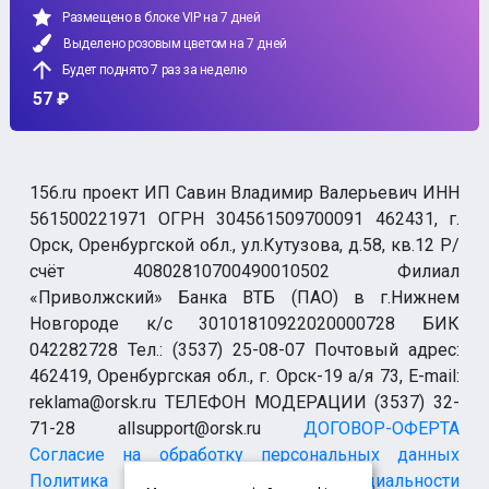
Размещено в блоке VIP на 7 дней
Выделено розовым цветом на 7 дней
Будет поднято 7 раз за неделю
57 ₽
156.ru проект ИП Савин Владимир Валерьевич ИНН
561500221971 ОГРН 304561509700091 462431, г.
Орск, Оренбургской обл., ул.Кутузова, д.58, кв.12 Р/
счёт 40802810700490010502 Филиал
«Приволжский» Банка ВТБ (ПАО) в г.Нижнем
Новгороде к/с 30101810922020000728 БИК
042282728 Тел.: (3537) 25-08-07 Почтовый адрес:
462419, Оренбургская обл., г. Орск-19 а/я 73, E-mail:
reklama@orsk.ru ТЕЛЕФОН МОДЕРАЦИИ (3537) 32-
71-28 allsupport@orsk.ru
ДОГОВОР-ОФЕРТА
Согласие на обработку персональных данных
Политика конфиденциальности