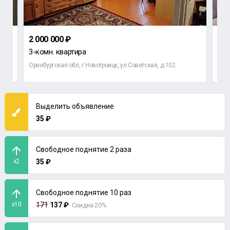
2 000 000 ₽
4 0
3-комн. квартира
3-к
Оренбургская обл, г Новотроицк, ул Советская, д 102
Орен
Выделить объявление
35 ₽
Свободное поднятие 2 раза
x2
35 ₽
Свободное поднятие 10 раз
x10
171
137 ₽
- Скидка 20%