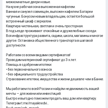
межкомнатные двери новые.
На кухне рабочая зона выложенная кафелем.
Ванная и санузел совмещён, выложен кафелем. Батареи
чугунные. Бонусом новым владельцам, остаётся большой
встроенный шкаф с зеркалом.
Квартира чистенькая, светлая и очень просторная.
В подъезде проживают спокойные и дружелюбные соседи.
Вся инфраструктура развита, садики, школа, магазины и многое
другое. Остановка общественного транспорта в шаговой
доступности.
Работаем со всеми видами сертификатов!
Проводим материнский сертификат до 3-х лет.
Помощь в одобрении ипотеки:
• без первоначального взноса
• без официального трудоустройства
Страхование ипотеки, имущества и жизни дешевле чем в Банке.
Мы работаем по всей России и найдём недвижимость вашей
мечты — для жизни или инвестиций.
Быстро и выгодно поможем продать ваш дом или квартиру.
Телеграм t.me/mayaknedvi...