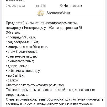
Новотроицк
7 часов назад
476
АгентствоМаяк
Продается 3-х комнатная квартира с ремонтом,
по адресу: г.Новотроицк, ул. Железнодорожная 65
3/5 этаж.
• площадь 53,6 кв.м.
• год постройки 1973г;
• материал стен ж/б панели;
• этаж 3, этажность 5;
• санузел совмещён;
• окна пластковые;
• двери новые ;
• счётчик на свет, воду;
• трубы ПВХ;
• балкон.
Квартира с косметичечским ремонтом.
Три просторные комнаты, окна которой выходят на разные
стороны дома.
Стены в комнатах оклеены обоями, на полу постелен линолеум, в
гостиной и на кухне натяжной потолок. Окна пластиковые,