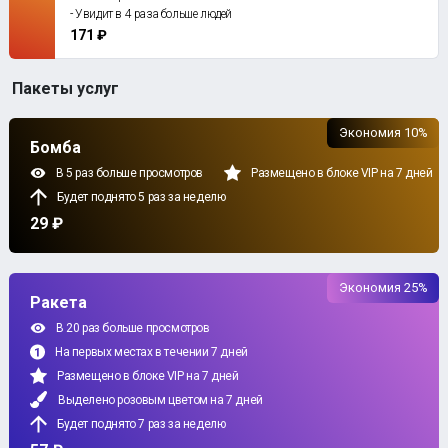
- Увидит в 4 раза больше людей
171 ₽
Пакеты услуг
Экономия 10%
Бомба
В 5 раз больше просмотров
Размещено в блоке VIP на 7 дней
Будет поднято 5 раз за неделю
29 ₽
Экономия 25%
Ракета
В 20 раз больше просмотров
На первых местах в течении 7 дней
Размещено в блоке VIP на 7 дней
Выделено розовым цветом на 7 дней
Будет поднято 7 раз за неделю