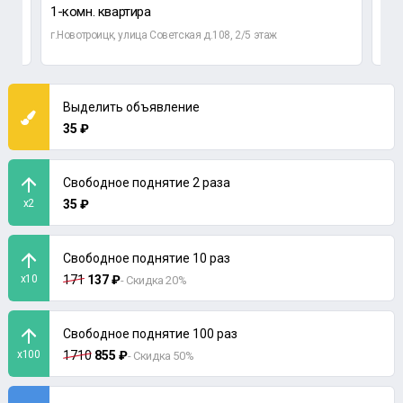
1-комн. квартира
1-к
г.Новотроицк, улица Советская д.108, 2/5 этаж
Орен
Выделить объявление
35 ₽
Свободное поднятие 2 раза
x2
35 ₽
Свободное поднятие 10 раз
x10
171
137 ₽
- Скидка 20%
Свободное поднятие 100 раз
x100
1710
855 ₽
- Скидка 50%