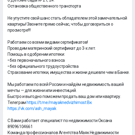
o Детские сады № 21, 24.
Остановка общественного транспорта
Не упустите свой шанс стать обладателем этой замечательной
квартиры! Звоните прямо сейчас, чтобы договориться о
просмотре!!!
Работаем со всеми видами сертификатов!
Проводим материнский сертификат до 3-х лет.
Помощь в одобрении ипотеки:
• без первоначального взноса
• без официального трудоустройства
Страхование ипотеки, имущества и жизни дешевле чем в Банке.
Мы работаем по всей России и найдём недвижимость вашей
мечты — для жизни или инвестиций.
Быстро и выгодно поможем продать ваш дом или квартиру.
Телеграм
https://t.me/mayaknedvizhimost Вк
https://vk.com/ash_mayak
С Вами работает специалист по недвижимости Оксана
89096104661
Команда профессионалов Агентства Маяк Недвижимости