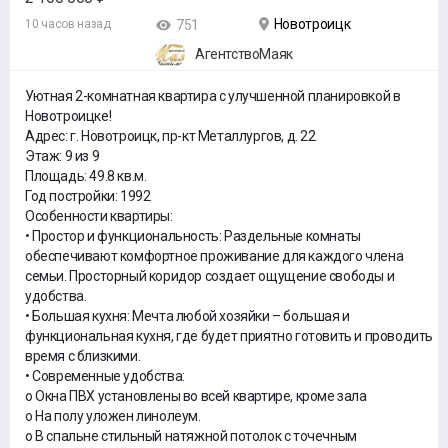
Новотроицк
10 часов назад
751
АгентствоМаяк
Уютная 2-комнатная квартира с улучшенной планировкой в
Новотроицке!
Адрес: г. Новотроицк, пр-кт Металлургов, д. 22
Этаж: 9 из 9
Площадь: 49.8 кв.м.
Год постройки: 1992
Особенности квартиры:
• Простор и функциональность: Раздельные комнаты
обеспечивают комфортное проживание для каждого члена
семьи. Просторный коридор создает ощущение свободы и
удобства.
• Большая кухня: Мечта любой хозяйки – большая и
функциональная кухня, где будет приятно готовить и проводить
время с близкими.
• Современные удобства:
o Окна ПВХ установлены во всей квартире, кроме зала
o На полу уложен линолеум.
o В спальне стильный натяжной потолок с точечным