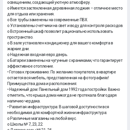
освещением, создающий уютную атмосферу.
o Имеется застекленная деревянная лоджия – отличное место
для отдыха или хранения.
o Все трубы заменены на современные ПВХ.
o Установлены счетчики на свет и воду для контроля расходов.
o Встроенный шкаф позволит рационально использовать
пространство.
o В зале установлен кондиционер для вашего комфорта в
жаркие дни.
o Надежная входная евро дверь.
o Батареи заменены на чугунные с краниками, что гарантирует
эффективное отопление.
• Готова к проживанию: По желанию покупателя, в квартире
остается вся мебель, представленная на фотографиях!
Преимущества дома и расположения:
• Надежный дом: Панельный дом 1992 года постройки. Важно
отметить, что крыша дома никогда не протекала благодаря
наличию чердака.
• Развитая инфраструктура: В шаговой доступности вся
необходимая для комфортной жизни инфраструктура:
o Различные магазины на любой вкус.
o Школы № 7, 23, 22.