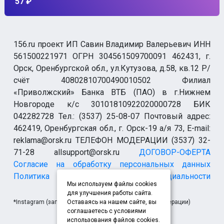
57 ₽
156.ru проект ИП Савин Владимир Валерьевич ИНН
561500221971 ОГРН 304561509700091 462431, г.
Орск, Оренбургской обл., ул.Кутузова, д.58, кв.12 Р/
счёт 40802810700490010502 Филиал
«Приволжский» Банка ВТБ (ПАО) в г.Нижнем
Новгороде к/с 30101810922020000728 БИК
042282728 Тел.: (3537) 25-08-07 Почтовый адрес:
462419, Оренбургская обл., г. Орск-19 а/я 73, E-mail:
reklama@orsk.ru ТЕЛЕФОН МОДЕРАЦИИ (3537) 32-
71-28 allsupport@orsk.ru
ДОГОВОР-ОФЕРТА
Согласие на обработку персональных данных
Политика конфиденциальности
Мы используем файлы cookies
для улучшения работы сайта.
*Instagram (запрещен на территории Российской Федерации)
Оставаясь на нашем сайте, вы
соглашаетесь с условиями
использования файлов cookies.