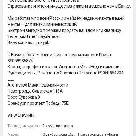
• без официального трудоустройства
Страхование ипотеки, имущества и жизни дешевле чем в Банке.
Мы работаем по всей России и найдём недвижимость вашей
мечты — для жизни или инвестиций.
Быстро и выгодно поможем продать ваш дом или квартиру.
Телеграм t.me/mayaknedvi...
Вк vk.com/ash_mayak
С Вами работает специалист по недвижимости Ирина
89058936874
Команда профессионалов Агентства Маяк Недвижимости
Руководитель - Романенко Светлана Петровна 89058854204
___
Агентство Маяк Недвижимости
Новотроицк, Советская 118А
Орск, Суворова 8
Оренбург, проспект Победы 75Е
VIEW CHANNEL
Тип недвижимости
2-комн. квартира
Адрес
Оренбургская обл, г Новотроицк, ул Марии