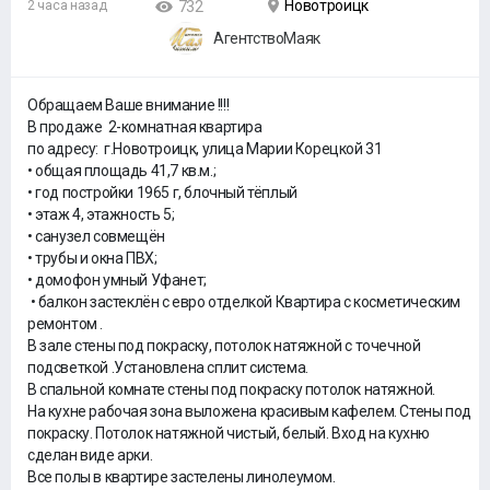
Новотроицк
2 часа назад
732
АгентствоМаяк
Обращаем Ваше внимание !!!!
В продаже 2-комнатная квартира
по адресу: г.Новотроицк, улица Марии Корецкой 31
• общая площадь 41,7 кв.м.;
• год постройки 1965 г, блочный тёплый
• этаж 4, этажность 5;
• санузел совмещён
• трубы и окна ПВХ;
• домофон умный Уфанет;
• балкон застеклён с евро отделкой Квартира с косметическим
ремонтом .
В зале стены под покраску, потолок натяжной с точечной
подсветкой .Установлена сплит система.
В спальной комнате стены под покраску потолок натяжной.
На кухне рабочая зона выложена красивым кафелем. Стены под
покраску. Потолок натяжной чистый, белый. Вход на кухню
сделан виде арки.
Все полы в квартире застелены линолеумом.