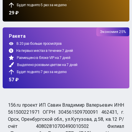
Будет поднято 5 раз за неделю
29 ₽
Экономия 25%
Ракета
В 20 раз больше просмотров
На первых местах в течении 7 дней
Размещено в блоке VIP на 7 дней
Выделено розовым цветом на 7 дней
Будет поднято 7 раз за неделю
57 ₽
156.ru проект ИП Савин Владимир Валерьевич ИНН
561500221971 ОГРН 304561509700091 462431, г.
Орск, Оренбургской обл., ул.Кутузова, д.58, кв.12 Р/
счёт 40802810700490010502 Филиал