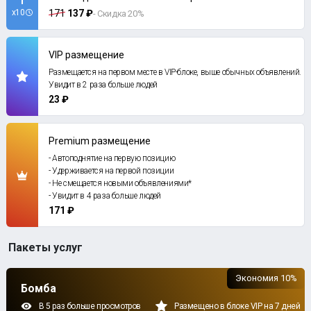
x10
171
137 ₽
- Скидка 20%
VIP размещение
Размещается на первом месте в VIP-блоке, выше обычных объявлений.
Увидит в 2 раза больше людей
23 ₽
Premium размещение
- Автоподнятие на первую позицию
- Удерживается на первой позиции
- Не смещается новыми объявлениями*
- Увидит в 4 раза больше людей
171 ₽
Пакеты услуг
Экономия 10%
Бомба
В 5 раз больше просмотров
Размещено в блоке VIP на 7 дней