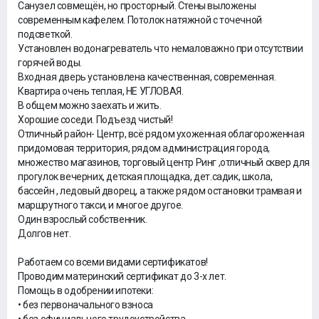
Санузел совмещён, но просторный. Стены выложены
современным кафелем. Потолок натяжной с точечной
подсветкой.
Установлен водонагреватель что немаловажно при отсутствии
горячей воды.
Входная дверь установлена качественная, современная.
Квартира очень теплая, НЕ УГЛОВАЯ.
В общем можно заехать и жить.
Хорошие соседи. Подъезд чистый!
Отличный район- Центр, всё рядом ухоженная облагороженная
придомовая территория, рядом администрация города,
множество магазинов, торговый центр Ринг ,отличный сквер для
прогулок вечерних, детская площадка, дет.садик, школа,
бассейн , ледовый дворец, а также рядом остановки трамвая и
маршрутного такси, и многое другое.
Один взрослый собственник.
Долгов нет.
Работаем со всеми видами сертификатов!
Проводим материнский сертификат до 3-х лет.
Помощь в одобрении ипотеки:
• без первоначального взноса