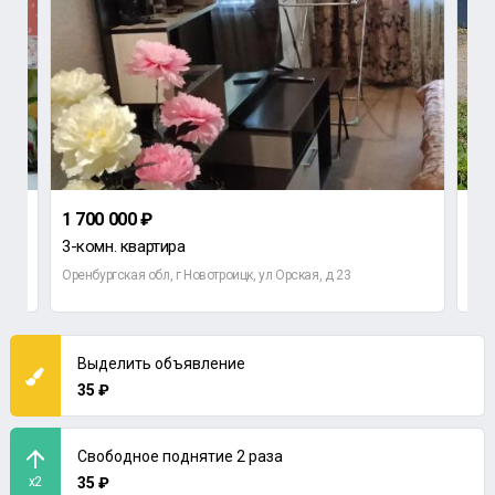
1 700 000 ₽
145
3-комн. квартира
Гар
Оренбургская обл, г Новотроицк, ул Орская, д 23
Орен
Выделить объявление
35 ₽
Свободное поднятие 2 раза
x2
35 ₽