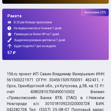
Экономия 25%
Ракета
В 20 раз больше просмотров
На первых местах в течении 7 дней
Размещено в блоке VIP на 7 дней
Выделено розовым цветом на 7 дней
Будет поднято 7 раз за неделю
57 ₽
156.ru проект ИП Савин Владимир Валерьевич ИНН
561500221971 ОГРН 304561509700091 462431, г.
Орск, Оренбургской обл., ул.Кутузова, д.58, кв.12 Р/
счёт 40802810700490010502 Филиал
«Приволжский» Банка ВТБ (ПАО) в г.Нижнем
Новгороде к/с 30101810922020000728 БИК
042282728 Тел.: (3537) 25-08-07 Почтовый адрес: