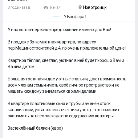
Новотроицк
3 года назад
5 607
У Босфора1
У нас есть интересное предложение именно для Вас!
⠀
В продаже 3х-комнатная квартира, по адресу
пер.Машиностроителей д.4, по очень привлекательной цене!
⠀
Квартира тёплая, светлая, уютная в ней будет хорошо Вам и
Вашим детям.
⠀
Большая гостиная и две уютные спальни, дают возможность
всем членам семьи иметь своё личное пространство и не
мешать каждому заниматься своими делами
⠀
В квартире пластиковые окна и трубы, заменён стояк
канализации, установлены счётчики учёта, -что позволит
экономить на всех расходах по содержанию квартиры
⠀
Застеклённый балкон (евро)
⠀