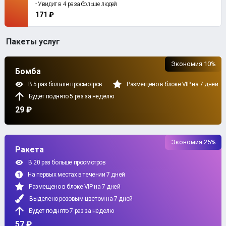
- Увидит в 4 раза больше людей
171 ₽
Пакеты услуг
Экономия 10%
Бомба
В 5 раз больше просмотров
Размещено в блоке VIP на 7 дней
Будет поднято 5 раз за неделю
29 ₽
Экономия 25%
Ракета
В 20 раз больше просмотров
На первых местах в течении 7 дней
Размещено в блоке VIP на 7 дней
Выделено розовым цветом на 7 дней
Будет поднято 7 раз за неделю
57 ₽