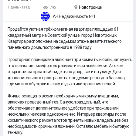
Новотроицк
1 день назад
793
АН Недвижимость №1
Продаётся уютная трёхкомнатная квартира площадью 61
квадратный метр на Советской улице, город Новотроицк.
Квартира расположена на седьмом этаже девятиэтажного
панельного дома, построенного в 1988 году.
Просторная планировка включает три комнаты и большая кухня,
что позволяет комфортно разместиться всей семье. Из окон
открывается приятный вид как во двор, так и на улицу. Для
дополнительного пространства предусмотрены два балкона,
где можно обустроить зону отдыха или хранения вещей.
Жильё оснащено всеми необходимыми коммуникациями,
включая проведённый газ. Санузел раздельный, что
обеспечивает дополнительное удобство при проживании
нескольких человек одновременно. Интерьер квартиры после
косметического ремонта готов принять новых владельцев без
необходимости срочных вложений, Оставлю мебель и бытовую
технику.