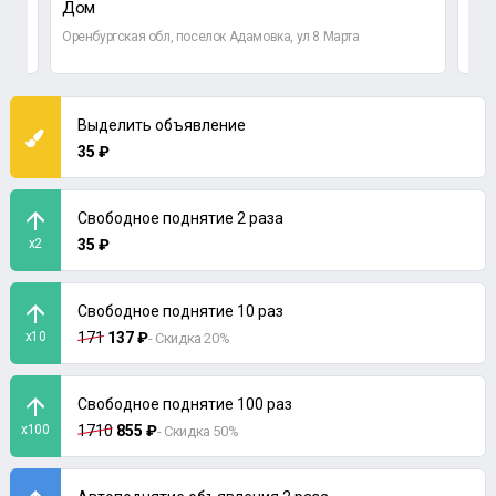
Дом
4-к
Оренбургская обл, поселок Адамовка, ул 8 Марта
Орен
Выделить объявление
35 ₽
Свободное поднятие 2 раза
x2
35 ₽
Свободное поднятие 10 раз
x10
171
137 ₽
- Скидка 20%
Свободное поднятие 100 раз
x100
1710
855 ₽
- Скидка 50%