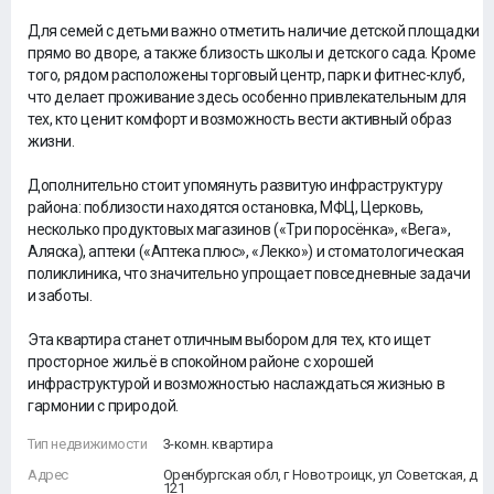
Для семей с детьми важно отметить наличие детской площадки
прямо во дворе, а также близость школы и детского сада. Кроме
того, рядом расположены торговый центр, парк и фитнес-клуб,
что делает проживание здесь особенно привлекательным для
тех, кто ценит комфорт и возможность вести активный образ
жизни.
Дополнительно стоит упомянуть развитую инфраструктуру
района: поблизости находятся остановка, МФЦ, Церковь,
несколько продуктовых магазинов («Три поросёнка», «Вега»,
Аляска), аптеки («Аптека плюс», «Лекко») и стоматологическая
поликлиника, что значительно упрощает повседневные задачи
и заботы.
Эта квартира станет отличным выбором для тех, кто ищет
просторное жильё в спокойном районе с хорошей
инфраструктурой и возможностью наслаждаться жизнью в
гармонии с природой.
Тип недвижимости
3-комн. квартира
Адрес
Оренбургская обл, г Новотроицк, ул Советская, д
121