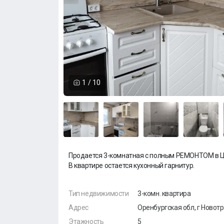
1
/
10
Продается 3-комнатная с полным РЕМОНТОМ в Ц
В квартире остается кухонный гарнитур.
Тип недвижимости
3-комн. квартира
Адрес
Оренбургская обл, г Новотр
Этажность
5