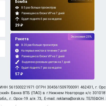
Бомба
В 5 раз больше просмотров
Размещено в блоке VIP на 7 дней
Будет поднято 5 раз за неделю
29 ₽
Экономия 25%
Ракета
В 20 раз больше просмотров
На первых местах в течении 7 дней
Размещено в блоке VIP на 7 дней
Выделено розовым цветом на 7 дней
Будет поднято 7 раз за неделю
57 ₽
НН 561500221971 ОГРН 304561509700091 462431, г. Орск, О
ий» Банка ВТБ (ПАО) в г.Нижнем Новгороде к/с 3010181
бл., г. Орск-19 а/я 73, E-mail: reklama@orsk.ru ТЕЛЕФОН
а обработку персональных данных