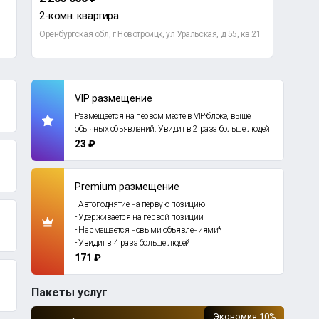
2-комн. квартира
1-ко
Оренбургская обл, г Новотроицк, ул Уральская, д 55, кв 21
Оренб
VIP размещение
Размещается на первом месте в VIP-блоке, выше
обычных объявлений. Увидит в 2 раза больше людей
23 ₽
Premium размещение
- Автоподнятие на первую позицию
- Удерживается на первой позиции
- Не смещается новыми объявлениями*
- Увидит в 4 раза больше людей
171 ₽
Пакеты услуг
Экономия 10%