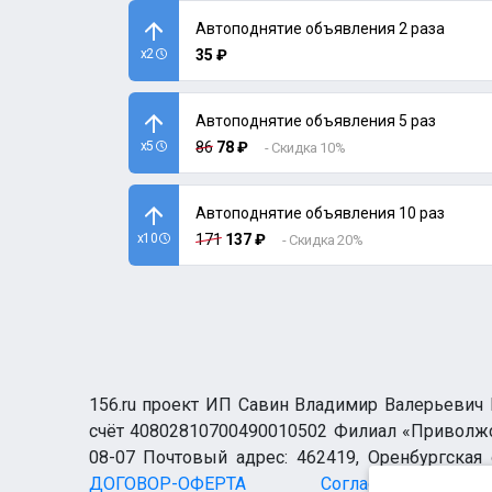
Автоподнятие объявления 2 раза
x2
35 ₽
Автоподнятие объявления 5 раз
x5
86
78 ₽
- Скидка 10%
Автоподнятие объявления 10 раз
x10
171
137 ₽
- Скидка 20%
156.ru проект ИП Савин Владимир Валерьевич И
счёт 40802810700490010502 Филиал «Приволжск
08-07 Почтовый адрес: 462419, Оренбургская о
ДОГОВОР-ОФЕРТА
Согласие н