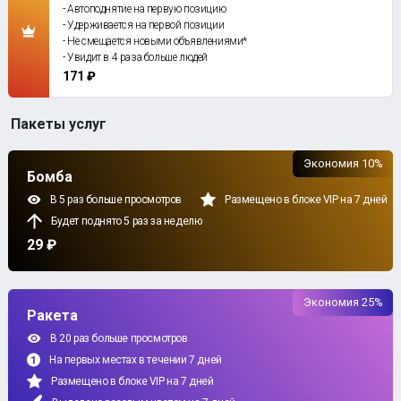
- Автоподнятие на первую позицию
- Удерживается на первой позиции
- Не смещается новыми объявлениями*
- Увидит в 4 раза больше людей
171 ₽
Пакеты услуг
Экономия 10%
Бомба
В 5 раз больше просмотров
Размещено в блоке VIP на 7 дней
Будет поднято 5 раз за неделю
29 ₽
Экономия 25%
Ракета
В 20 раз больше просмотров
На первых местах в течении 7 дней
Размещено в блоке VIP на 7 дней