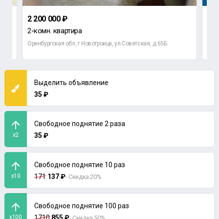
2 200 000 ₽
980
2-комн. квартира
1-к
Оренбургская обл, г Новотроицк, ул Советская, д 65Б
Орен
Выделить объявление
35 ₽
Свободное поднятие 2 раза
x2
35 ₽
Свободное поднятие 10 раз
x10
171
137 ₽
- Скидка 20%
Свободное поднятие 100 раз
x100
1710
855 ₽
- Скидка 50%