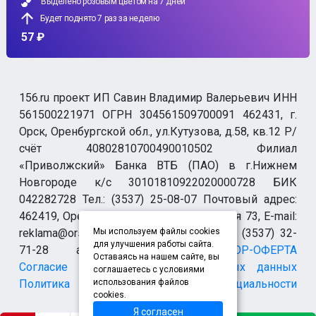
Выделено розовым цветом на 7 дней
Будет поднято 7 раз за неделю
57 ₽
156.ru проект ИП Савин Владимир Валерьевич ИНН
561500221971 ОГРН 304561509700091 462431, г.
Орск, Оренбургской обл., ул.Кутузова, д.58, кв.12 Р/
счёт 40802810700490010502 Филиал
«Приволжский» Банка ВТБ (ПАО) в г.Нижнем
Новгороде к/с 30101810922020000728 БИК
042282728 Тел.: (3537) 25-08-07 Почтовый адрес:
462419, Оренбургская обл., г. Орск-19 а/я 73, E-mail:
reklama@orsk.ru ТЕЛЕФОН МОДЕРАЦИИ (3537) 32-
Мы используем файлы cookies
для улучшения работы сайта.
71-28 allsupport@orsk.ru
ДОГОВОР-ОФЕРТА
Оставаясь на нашем сайте, вы
Согласие на обработку персональных данных
соглашаетесь с условиями
Политика конфиденциальности
использования файлов
cookies.
Я согласен