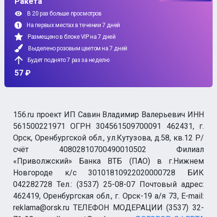
Ракета
В 20 раз больше просмотров
На первых местах в течении 7 дней
Размещено в блоке VIP на 7 дней
Выделено розовым цветом на 7 дней
Будет поднято 7 раз за неделю
57 ₽
156.ru проект ИП Савин Владимир Валерьевич ИНН
561500221971 ОГРН 304561509700091 462431, г.
Орск, Оренбургской обл., ул.Кутузова, д.58, кв.12 Р/
счёт 40802810700490010502 Филиал
«Приволжский» Банка ВТБ (ПАО) в г.Нижнем
Новгороде к/с 30101810922020000728 БИК
042282728 Тел.: (3537) 25-08-07 Почтовый адрес:
462419, Оренбургская обл., г. Орск-19 а/я 73, E-mail:
reklama@orsk.ru ТЕЛЕФОН МОДЕРАЦИИ (3537) 32-