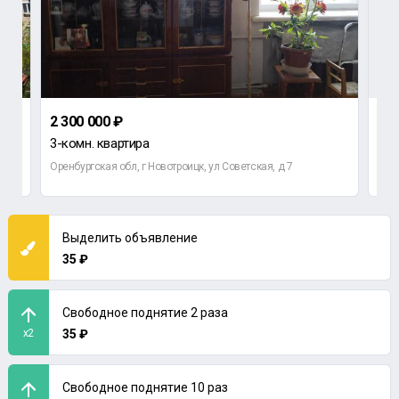
2 300 000 ₽
1 1
3-комн. квартира
1-к
Оренбургская обл, г Новотроицк, ул Советская, д 7
Орен
Выделить объявление
35 ₽
Свободное поднятие 2 раза
x2
35 ₽
Свободное поднятие 10 раз