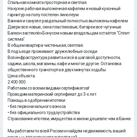
Спальная комната просторная и светлая.
На кухне рабочая выложенная кафелем и новый кухонный
гарнитур на полу постелен линолеум.
Ванная и санузел раздельный полностью выложены кафелем.
Двери все новые, окна пластиковые, батареи все чугунные.
Балкон застеклён.Бонусом новым владельцам остаётся "Сплит
система".
В общем квартира чистенькая, светлая.
В подъезде проживают дружелюбные соседи.
Вся инфраструктура развита и всё в шаговой доступности,
садики, школа, магазины, кафе и многое другое. Остановка
общественного транспорта в двух минутах ходьбы.
Цена объекта.
2 400 000
Работаем со всеми видами сертификатов!
Проводим материнский сертификат до 3-х лет.
Помощь в одобрении ипотеки:
• без первоначального взноса
• без официального трудоустройства
Страхование ипотеки, имущества и жизни дешевле чем в Банке.
Мы работаем по всей России и найдём недвижимость вашей