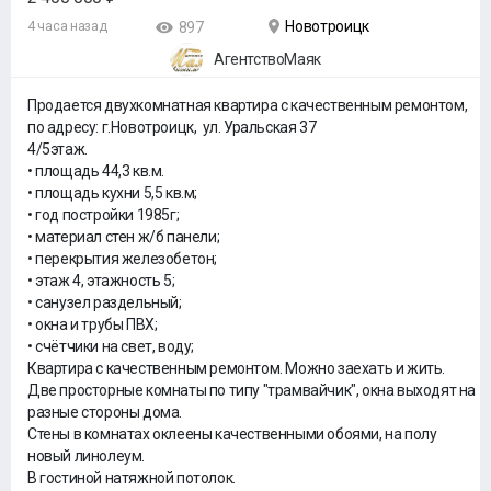
Новотроицк
4 часа назад
897
АгентствоМаяк
Продается двухкомнатная квартира с качественным ремонтом,
по адресу: г.Новотроицк, ул. Уральская 37
4/5этаж.
• площадь 44,3 кв.м.
• площадь кухни 5,5 кв.м;
• год постройки 1985г;
• материал стен ж/б панели;
• перекрытия железобетон;
• этаж 4, этажность 5;
• санузел раздельный;
• окна и трубы ПВХ;
• счётчики на свет, воду;
Квартира с качественным ремонтом. Можно заехать и жить.
Две просторные комнаты по типу "трамвайчик", окна выходят на
разные стороны дома.
Стены в комнатах оклеены качественными обоями, на полу
новый линолеум.
В гостиной натяжной потолок.