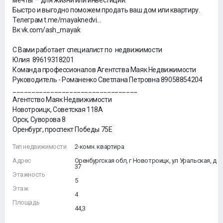
мечты — для жизни или инвестиций.
Быстро и выгодно поможем продать ваш дом или квартиру.
Телеграм t.me/mayaknedvi...
Вк vk.com/ash_mayak
С Вами работает специалист по недвижимости
Юлия 89619318201
Команда профессионалов Агентства Маяк Недвижимости
Руководитель - Романенко Светлана Петровна 89058854204
_________________________________
Агентство Маяк Недвижимости
Новотроицк, Советская 118А
Орск, Суворова 8
Оренбург, проспект Победы 75Е
Тип недвижимости
2-комн. квартира
Адрес
Оренбургская обл, г Новотроицк, ул Уральская, д
37
Этажность
5
Этаж
4
Площадь
44,3