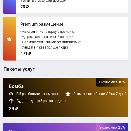
Увидит в 2 раза больше людей
23 ₽
Premium размещение
- Автоподнятие на первую позицию
- Удерживается на первой позиции
- Не смещается новыми объявлениями*
- Увидит в 4 раза больше людей
171 ₽
Пакеты услуг
Экономия 10%
Бомба
В 5 раз больше просмотров
Размещено в блоке VIP на 7 дней
Будет поднято 5 раз за неделю
29 ₽
Экономия 25%