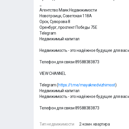
_
Агентство Маяк Недвижимости
Новотроицк, Советская 118А
Орск, Суворова 8
Оренбург, проспект Победы 75Е
Telegram
Недвижимый капитал
Недвижимость - это надёжное будущее для вас и
Телефон для связи 89588383873
VIEW CHANNEL
Telegram (
https://t.me/mayaknedvizhimost
)
Недвижимый капитал
Недвижимость - это надёжное будущее для вас и
Телефон для связи 89588383873
Тип недвижимости
2-комн. квартира