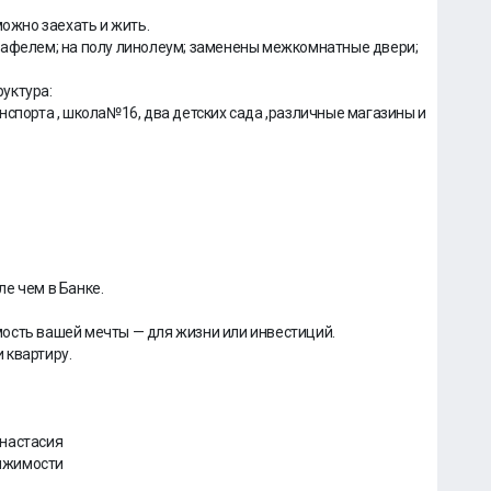
можно заехать и жить.
кафелем; на полу линолеум; заменены межкомнатные двери;
уктура:
нспорта , школа№16, два детских сада ,различные магазины и
е чем в Банке.
ость вашей мечты — для жизни или инвестиций.
 квартиру.
Анастасия
ижимости