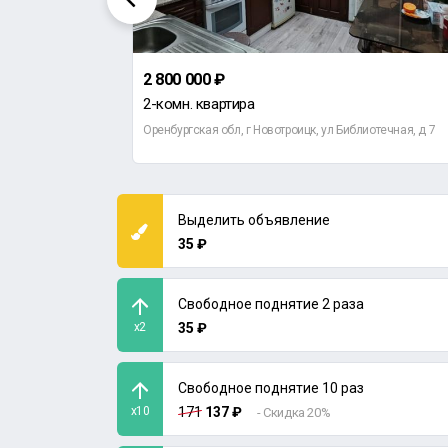
2 800 000 ₽
2-комн. квартира
еная, д 5
Оренбургская обл, г Новотроицк, ул Библиотечная, д 7
Выделить объявление
35 ₽
Свободное поднятие 2 раза
x2
35 ₽
Свободное поднятие 10 раз
x10
171
137 ₽
- Скидка 20%