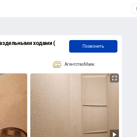
+7 (958) 838-38-73
раздельными ходами (
Позвонить
АгентствоМаяк