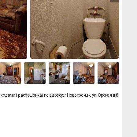
одами ( распашонка) по адресу: г.Новотроицк, ул. Орская д.8