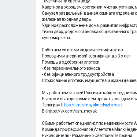
- счетчики на свет и воду.
Квартира в хорошем состоянии: чистая, уютная, 
Санузел раздельный: ванная комната отделана 
железная входная дверь.
Удачное расположение дома, развитая инфрастр
тихий двор, рядом остановка общественного тра
супермаркеты.
Работаем со всеми видами сертификатов!
Проводим материнский сертификат до 3-х лет.
Помощь в одобрении ипотеки:
- без первоначального взноса
- без официального трудоустройства
Страхование ипотеки, имущества и жизни дешевл
Мы работаем по всей России и найдём недвижим
Быстро и выгодно поможем продать ваш дом или
Телеграм
https://t.me/mayaknedvizhimost
Вк https://vk.com/ash_mayak
С Вами работает специалист по недвижимости 
Команда профессионалов Агентства Маяк Недв
Руководитель - Романенко Светлана Петровна