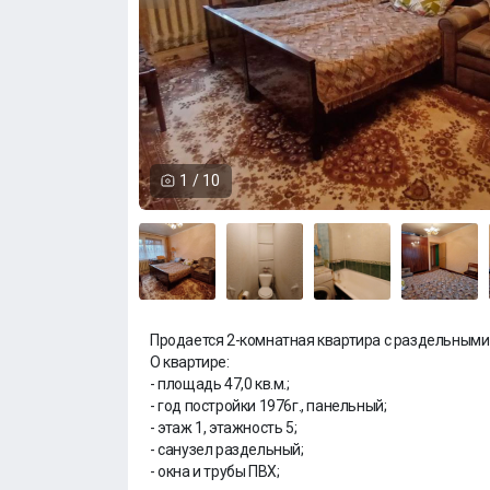
1
/
10
Продается 2-комнатная квартира с раздельными х
О квартире:
- площадь 47,0 кв.м.;
- год постройки 1976г., панельный;
- этаж 1, этажность 5;
- санузел раздельный;
- окна и трубы ПВХ;