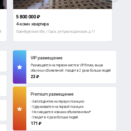
5 800 000 ₽
45 0
4-комн. квартира
Гара
4
Оренбургская обл, г Орск, ул Краснодонская, д 11
Оренб
VIP размещение
Размещается на первом месте в VIP-блоке, выше
обычных объявлений. Увидит в 2 раза больше людей
23 ₽
Premium размещение
- Автоподнятие на первую позицию
- Удерживается на первой позиции
- Не смещается новыми объявлениями*
- Увидит в 4 раза больше людей
171 ₽