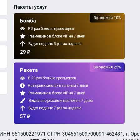
Пакеты услуг
Экономия 10%
Бомба
В 5 раз больше просмотров
Размещено в блоке VIP на 7 дней
Будет поднято 5 раз за неделю
29 ₽
Экономия 25%
Ракета
В 20 раз больше просмотров
На первых местах в течении 7 дней
Размещено в блоке VIP на 7 дней
Выделено розовым цветом на 7 дней
Будет поднято 7 раз за неделю
57 ₽
НН 561500221971 ОГРН 304561509700091 462431, г. Орск, О