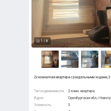
1
/
8
2х комнатная квартира с раздельными ходами, 2
Тип недвижимости
2-комн. квартира
Адрес
Оренбургская обл, г Новотр
Этажность
5