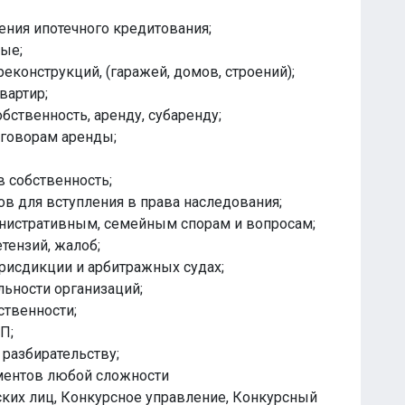
ения ипотечного кредитования;
ые;
еконструкций, (гаражей, домов, строений);
вартир;
бственность, аренду, субаренду;
оговорам аренды;
 собственность;
в для вступления в права наследования;
инистративным, семейным спорам и вопросам;
тензий, жалоб;
юрисдикции и арбитражных судах;
ьности организаций;
ственности;
П;
 разбирательству;
ументов любой сложности
ских лиц, Конкурсное управление, Конкурсный