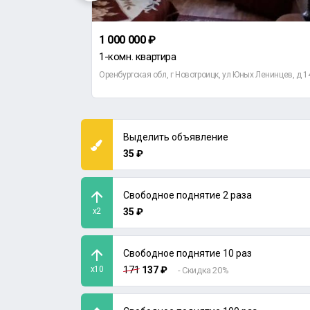
1 000 000 ₽
1-комн. квартира
еная, д 37
Оренбургская обл, г Новотроицк, ул Юных Ленинцев, д 1
Выделить объявление
35 ₽
Свободное поднятие 2 раза
x2
35 ₽
Свободное поднятие 10 раз
x10
171
137 ₽
- Скидка 20%