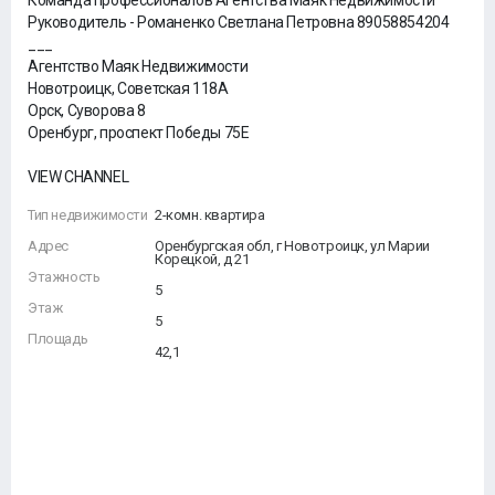
Команда профессионалов Агентства Маяк Недвижимости
Руководитель - Романенко Светлана Петровна 89058854204
___
Агентство Маяк Недвижимости
Новотроицк, Советская 118А
Орск, Суворова 8
Оренбург, проспект Победы 75Е
VIEW CHANNEL
Тип недвижимости
2-комн. квартира
Адрес
Оренбургская обл, г Новотроицк, ул Марии
Корецкой, д 21
Этажность
5
Этаж
5
Площадь
42,1