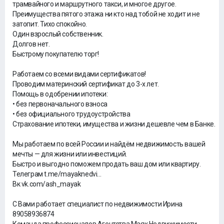
трамвайного и маршрутного такси, и многое другое.
Преимущества пятого этажа ни кто над тобой не ходит и не
затопит. Тихо спокойно.
Один взрослый собственник.
Долгов нет.
Быстрому покупателю торг!
Работаем со всеми видами сертификатов!
Проводим материнский сертификат до 3-х лет.
Помощь в одобрении ипотеки:
• без первоначального взноса
• без официального трудоустройства
Страхование ипотеки, имущества и жизни дешевле чем в Банке.
Мы работаем по всей России и найдём недвижимость вашей
мечты — для жизни или инвестиций.
Быстро и выгодно поможем продать ваш дом или квартиру.
Телеграм t.me/mayaknedvi...
Вк vk.com/ash_mayak
С Вами работает специалист по недвижимости Ирина
89058936874