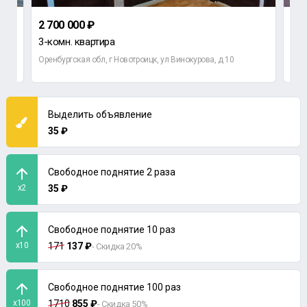
2 700 000 ₽
1 4
3-комн. квартира
2-к
Оренбургская обл, г Новотроицк, ул Винокурова, д 10
Орен
Выделить объявление
35 ₽
Свободное поднятие 2 раза
x2
35 ₽
Свободное поднятие 10 раз
x10
171
137 ₽
- Скидка 20%
Свободное поднятие 100 раз
x100
1710
855 ₽
- Скидка 50%