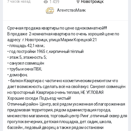
Новотроицк
7 часов назад
1 439
АгентствоМаяк
Срочная продажа квартиры по цене однокомнатной!!!!
В продаже 2-комнатная квартира по очень хорошей цене по
адресу: г.Новотроицк, улица Марии Корецкой 21
• площадь 42,1 кв.м.;
• год постройки 1965 г, кирпичный тёплый
• этаж 5, этажность 5;
• санузел совмещён
• трубы и окна ПВХ;
• домофон;
• балкон Квартира с частично косметическим ремонтом что
дает возможность сделать всё на свой вкус. Санузел совмещён
но просторный. Квартира очень теплая, НЕ УГЛОВАЯ
Хорошие соседи. Подъезд чистый!
Отличный район- Центр, всё рядом ухоженная облагороженная
придомовая территория, рядом администрация города,
множество магазинов, торговый центр Ринг ,отличный сквер для
прогулок вечерних, детская площадка, дет.садик, школа,
бассейн , ледовый дворец а также рядом остановки