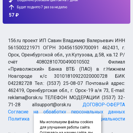
Выделено розовым цветом на 7 дней
Будет поднято 7 раз за неделю
57 ₽
156.ru проект ИП Савин Владимир Валерьевич ИНН
561500221971 ОГРН 304561509700091 462431, г.
Орск, Оренбургской обл., ул.Кутузова, д.58, кв.12 Р/
счёт 40802810700490010502 Филиал
«Приволжский» Банка ВТБ (ПАО) в г.Нижнем
Новгороде к/с 30101810922020000728 БИК
042282728 Тел.: (3537) 25-08-07 Почтовый адрес:
462419, Оренбургская обл., г. Орск-19 а/я 73, E-mail:
reklama@orsk.ru ТЕЛЕФОН МОДЕРАЦИИ (3537) 32-
71-28 allsupport@orsk.ru
ДОГОВОР-ОФЕРТА
Согласие на обработку персональных данных
Политика конфиденциальности
Мы используем файлы cookies
для улучшения работы сайта.
Оставаясь на нашем сайте, вы