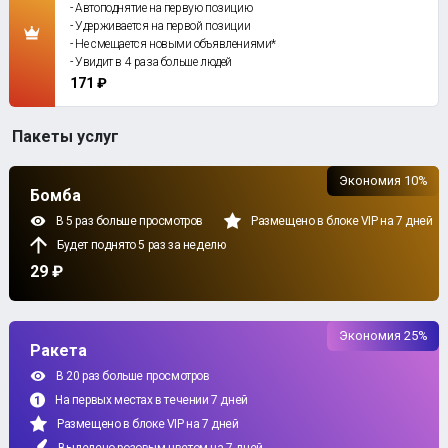
- Автоподнятие на первую позицию
- Удерживается на первой позиции
- Не смещается новыми объявлениями*
- Увидит в 4 раза больше людей
171 ₽
Пакеты услуг
Экономия 10%
Бомба
В 5 раз больше просмотров
Размещено в блоке VIP на 7 дней
Будет поднято 5 раз за неделю
29 ₽
Экономия 25%
Ракета
В 20 раз больше просмотров
На первых местах в течении 7 дней
Размещено в блоке VIP на 7 дней