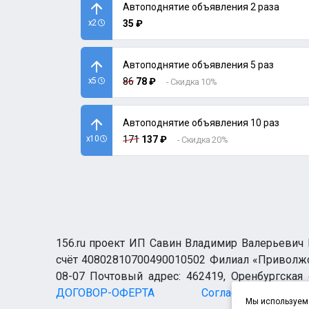
Автоподнятие объявления 2 раза
x2
35 ₽
Автоподнятие объявления 5 раз
x5
86
78 ₽
- Скидка 10%
Автоподнятие объявления 10 раз
x10
171
137 ₽
- Скидка 20%
156.ru проект ИП Савин Владимир Валерьевич И
счёт 40802810700490010502 Филиал «Приволжск
08-07 Почтовый адрес: 462419, Оренбургская о
ДОГОВОР-ОФЕРТА
Согласие н
Мы используем 