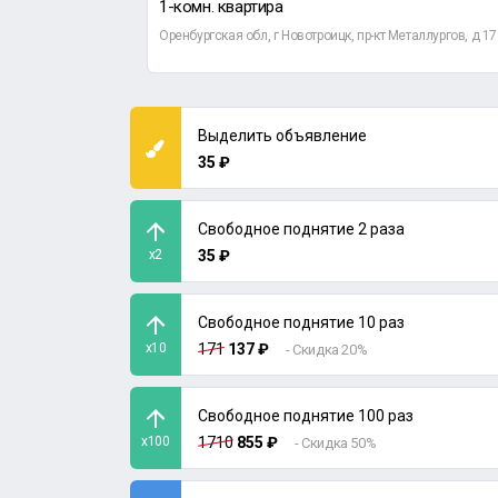
1-комн. квартира
еная, д 55
Оренбургская обл, г Новотроицк, пр-кт Металлургов, д 17
Выделить объявление
35 ₽
Свободное поднятие 2 раза
x2
35 ₽
Свободное поднятие 10 раз
x10
171
137 ₽
- Скидка 20%
Свободное поднятие 100 раз
x100
1710
855 ₽
- Скидка 50%