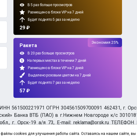
В 5 раз больше просмотров
Размещено в блоке VIP на 7 дней
Будет поднято 5 раз за неделю
29 ₽
Экономия 25%
Ракета
В 20 раз больше просмотров
На первых местах в течении 7 дней
Размещено в блоке VIP на 7 дней
Выделено розовым цветом на 7 дней
Будет поднято 7 раз за неделю
57 ₽
НН 561500221971 ОГРН 304561509700091 462431, г. Орск, О
ий» Банка ВТБ (ПАО) в г.Нижнем Новгороде к/с 3010181
бл., г. Орск-19 а/я 73, E-mail: reklama@orsk.ru ТЕЛЕФОН
а обработку персональных данных
файлы cookies для улучшения работы сайта. Оставаясь на нашем сайте, вы