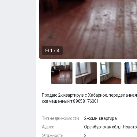
1
/
8
Продаю 2к квартиру в с. Хабарное. переделанная
совмещенный т 89058176001
Тип недвижимости
2-комн. квартира
Адрес
Оренбургская обл, г Новотро
Этажность
2