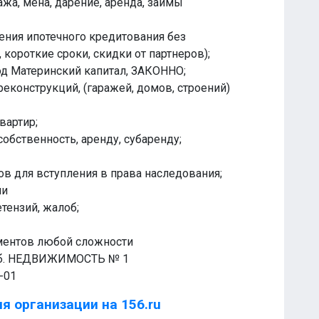
ажа, мена, дарение, аренда, займы
ения ипотечного кредитования без
короткие сроки, скидки от партнеров);
д Материнский капитал, ЗАКОННО;
реконструкций, (гаражей, домов, строений)
вартир;
обственность, аренду, субаренду;
в для вступления в права наследования;
ии
тензий, жалоб;
ументов любой сложности
118б. НЕДВИЖИМОСТЬ № 1
-01
я организации на 156.ru