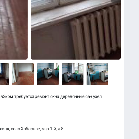
 в3ком. требуется ремонт окна деревянные сан.узел
ицк, село Хабарное, мкр 1-й, д 8