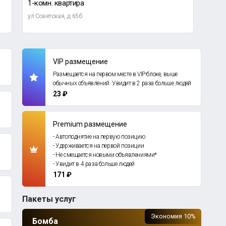
1-комн. квартира
2-ко
ул Советская, д 65б
Оренб
VIP размещение
Размещается на первом месте в VIP-блоке, выше
обычных объявлений. Увидит в 2 раза больше людей
23 ₽
Premium размещение
- Автоподнятие на первую позицию
- Удерживается на первой позиции
- Не смещается новыми объявлениями*
- Увидит в 4 раза больше людей
171 ₽
Пакеты услуг
Экономия 10%
Бомба