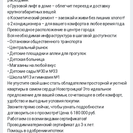
расходами.
o Грузовой лифт в доме – облегчит переезд и доставку
крупногабаритных вещей.
o Косметический ремонт – заезжай и живи без лишних хлопот!
o 2 кондиционера – для вашего комфорта в любое время года.
Превосходное расположение в центре города:
Вся необходимая инфраструктура в шаговой доступности:
• Остановки общественного транспорта
• Центральный рынок
• Детские площадки и аллеи для прогулок
• Детская больница
• Магазины на любой вкус
• Детские сады №30 и №33
• Школа №13 и гимназия №1
Не упустите свой шанс стать обладателем просторной и уютной
квартиры в самом сердце Новотроицка! Это идеальное
предложение для вашей семьи, сочетающее в себе комфорт,
удобство и выгодные условия покупки.
Звоните прямо сейчас, чтобы узнать подробности и
договориться о просмотре! Цена: 6 180 000 руб.
Работаем со всеми видами сертификатов!
Проводим материнский сертификат до 3-х лет.
Помощь в одобрении ипотеки: