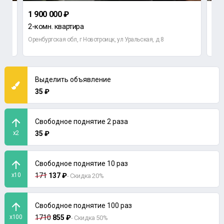
1 900 000 ₽
980
2-комн. квартира
1-к
Оренбургская обл, г Новотроицк, ул Уральская, д 8
Орен
Выделить объявление
35 ₽
Свободное поднятие 2 раза
x2
35 ₽
Свободное поднятие 10 раз
x10
171
137 ₽
- Скидка 20%
Свободное поднятие 100 раз
x100
1710
855 ₽
- Скидка 50%