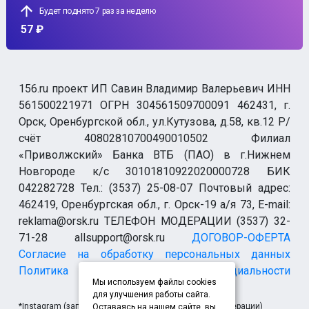
Будет поднято 7 раз за неделю
57 ₽
156.ru проект ИП Савин Владимир Валерьевич ИНН
561500221971 ОГРН 304561509700091 462431, г.
Орск, Оренбургской обл., ул.Кутузова, д.58, кв.12 Р/
счёт 40802810700490010502 Филиал
«Приволжский» Банка ВТБ (ПАО) в г.Нижнем
Новгороде к/с 30101810922020000728 БИК
042282728 Тел.: (3537) 25-08-07 Почтовый адрес:
462419, Оренбургская обл., г. Орск-19 а/я 73, E-mail:
reklama@orsk.ru ТЕЛЕФОН МОДЕРАЦИИ (3537) 32-
71-28 allsupport@orsk.ru
ДОГОВОР-ОФЕРТА
Согласие на обработку персональных данных
Политика конфиденциальности
Мы используем файлы cookies
для улучшения работы сайта.
*Instagram (запрещен на территории Российской Федерации)
Оставаясь на нашем сайте, вы