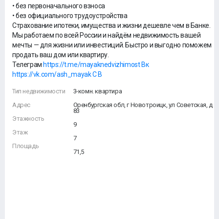
• без первоначального взноса
• без официального трудоустройства
Страхование ипотеки, имущества и жизни дешевле чем в Банке.
Мы работаем по всей России и найдём недвижимость вашей
мечты — для жизни или инвестиций. Быстро и выгодно поможем
продать ваш дом или квартиру.
Телеграм
https://t.me/mayaknedvizhimost Вк
https://vk.com/ash_mayak С В
Тип недвижимости
3-комн. квартира
Адрес
Оренбургская обл, г Новотроицк, ул Советская, д
83
Этажность
9
Этаж
7
Площадь
71,5