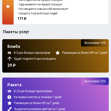
- Автоподнятие на первую позицию
- Удерживается на первой позиции
- Не смещается новыми объявлениями*
- Увидит в 4 раза больше людей
171 ₽
Пакеты услуг
Экономия 10%
Бомба
В 5 раз больше просмотров
Размещено в блоке VIP на 7 дней
Будет поднято 5 раз за неделю
29 ₽
Экономия 25%
Ракета
В 20 раз больше просмотров
На первых местах в течении 7 дней
Размещено в блоке VIP на 7 дней
Выделено розовым цветом на 7 дней