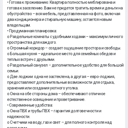
• Готова к проживанию: Квартира полностью меблирована и
готова к заселению. Вам не придется тратить время и деньги на
обустройство – вся мебель, представленная на фото, включая
два кондиционера и стиральную машину, остается новым
владельцам.
• Продуманная планировка:
o Раздельные комнаты с удобными ходами – максимум личного
пространства для каждого.
o Огромный коридор – создает ощущение простора и свободы.
o Большая кухня – идеальное место для семейных обедов и
теплых встреч с друзьями.
o Раздельный санузел – дополнительное удобство для большой
семьи.
o Две лоджии: одна не застеклена, а другая – евро-лоджия,
предоставляют дополнительные возможности для отдыха,
хранения или создания уютного уголка.
o Окна на обе стороны дома – обеспечивают отличное
естественное освещение и проветривание.
• Современные удобства:
o Окна ПВХ и трубы ПВХ – гарантия долговечности и
надежности.
o Счетчики на воду, газ и свет – для полного контроля над