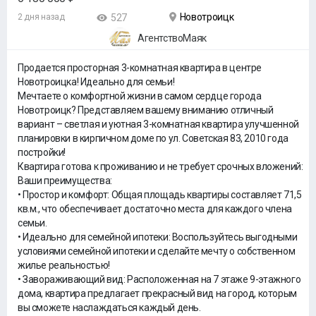
Новотроицк
2 дня назад
527
АгентствоМаяк
Продается просторная 3-комнатная квартира в центре
Новотроицка! Идеально для семьи!
Мечтаете о комфортной жизни в самом сердце города
Новотроицк? Представляем вашему вниманию отличный
вариант – светлая и уютная 3-комнатная квартира улучшенной
планировки в кирпичном доме по ул. Советская 83, 2010 года
постройки!
Квартира готова к проживанию и не требует срочных вложений:
Ваши преимущества:
• Простор и комфорт: Общая площадь квартиры составляет 71,5
кв.м., что обеспечивает достаточно места для каждого члена
семьи.
• Идеально для семейной ипотеки: Воспользуйтесь выгодными
условиями семейной ипотеки и сделайте мечту о собственном
жилье реальностью!
• Завораживающий вид: Расположенная на 7 этаже 9-этажного
дома, квартира предлагает прекрасный вид на город, которым
вы сможете наслаждаться каждый день.