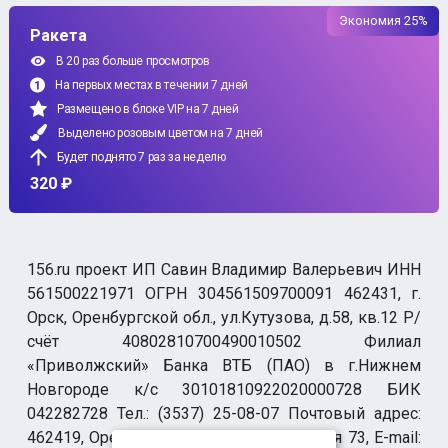
Экономия 25%
Ракета
В 20 раз больше просмотров
На первых местах в течении 7 дней
Размещено в блоке VIP на 7 дней
Выделено розовым цветом на 7 дней
Будет поднято 7 раз за неделю
320 ₽
156.ru проект ИП Савин Владимир Валерьевич ИНН
561500221971 ОГРН 304561509700091 462431, г.
Орск, Оренбургской обл., ул.Кутузова, д.58, кв.12 Р/
счёт 40802810700490010502 Филиал
«Приволжский» Банка ВТБ (ПАО) в г.Нижнем
Новгороде к/с 30101810922020000728 БИК
042282728 Тел.: (3537) 25-08-07 Почтовый адрес:
462419, Оренбургская обл., г. Орск-19 а/я 73, E-mail: