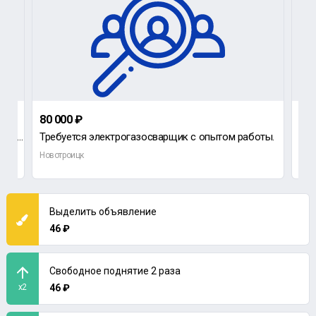
80 000 ₽
60 
Требуется сотрудник в небольшое кафе, возраст значения не имеет, можно без опыта, все вопросы по
Требуется электрогазосварщик с опытом работы.
Новотроицк
Нов
Выделить объявление
46 ₽
Свободное поднятие 2 раза
x2
46 ₽