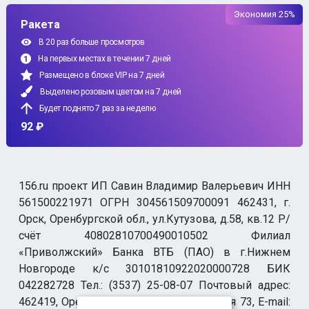
Экономия 25%
Ракета
В 20 раз больше просмотров
На первых местах в течении 7 дней
Размещено в блоке VIP на 7 дней
Выделено розовым цветом на 7 дней
Будет поднято 7 раз за неделю
92 ₽
156.ru проект ИП Савин Владимир Валерьевич ИНН
561500221971 ОГРН 304561509700091 462431, г.
Орск, Оренбургской обл., ул.Кутузова, д.58, кв.12 Р/
счёт 40802810700490010502 Филиал
«Приволжский» Банка ВТБ (ПАО) в г.Нижнем
Новгороде к/с 30101810922020000728 БИК
042282728 Тел.: (3537) 25-08-07 Почтовый адрес:
462419, Оренбургская обл., г. Орск-19 а/я 73, E-mail: