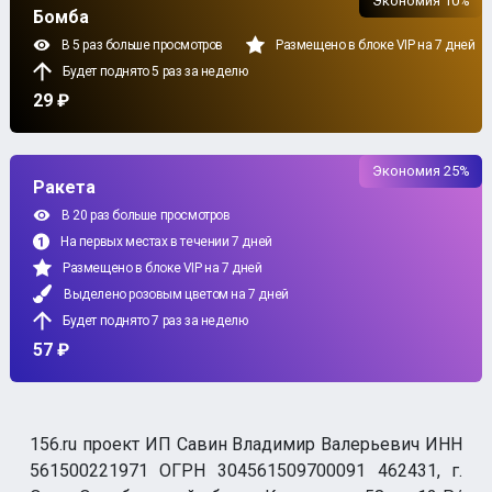
Экономия 10%
Бомба
В 5 раз больше просмотров
Размещено в блоке VIP на 7 дней
Будет поднято 5 раз за неделю
29 ₽
Экономия 25%
Ракета
В 20 раз больше просмотров
На первых местах в течении 7 дней
Размещено в блоке VIP на 7 дней
Выделено розовым цветом на 7 дней
Будет поднято 7 раз за неделю
57 ₽
156.ru проект ИП Савин Владимир Валерьевич ИНН
561500221971 ОГРН 304561509700091 462431, г.