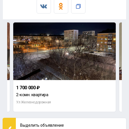
1 700 000 ₽
2 8
2-комн. квартира
3-к
Ул Железнодорожная
Орен
Выделить объявление