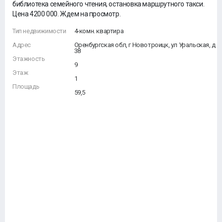
библиотека семейного чтения, остановка маршрутного такси.
Цена 4200 000. Ждем на просмотр.
Тип недвижимости
4-комн. квартира
Адрес
Оренбургская обл, г Новотроицк, ул Уральская, д
38
Этажность
9
Этаж
1
Площадь
59,5