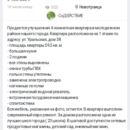
Новотроицк
16 часов назад
553
СоДЕЙСТВИЕ
Продается улучшенная 4-комнатная квартира в молодежном
районе нашего города. Квартира расположена на 1 этаже по
адресу: ул. Уральская, дом 38.
- площадь квартиры 59,5 кв. м.
- большая кухня
- 2 лоджии
- все стены выровнены
- окна и трубы ПВХ
- полы и стены утеплены
- заменена электропроводка
- натяжные потолки
- электрический водонагреватель
- встроенная посудомоечная машинка
- сплитсистема
Вся мебель, указанная на фото, остается. В квартире выполнен
современный евро ремонт. За домом расположена одна из
лучших школ города ( 23 школа). В шаговой доступности сетевые
продуктовые магазины, детский сад, книжный магазин,