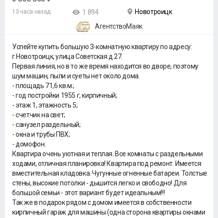
Новотроицк
13 часа назад
1 894
АгентствоМаяк
Успейте купить большую 3-комнатную квартиру по адресу:
г.Новотроицк, улица Советская д 27.
Первая линия, но в то же время находится во дворе, поэтому
шум машин, пыли и суеты нет около дома.
- площадь 71,6 кв.м.;
- год постройки 1955 г, кирпичный;
- этаж 1, этажность 5;
- счетчик на свет;
- санузел раздельный;
- окна и трубы ПВХ;
- домофон.
Квартира очень уютная и теплая. Все комнаты с раздельными
ходами, отличная планировка! Квартира под ремонт. Имеется
вместительная кладовка. Чугунные огненные батареи. Толстые
стены, высокие потолки - дышится легко и свободно! Для
большой семьи - этот вариант будет идеальным!!!
Так же в подарок рядом с домом имеется в собственности
кирпичный гараж для машины (одна сторона квартиры окнами