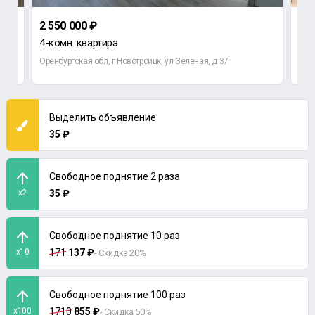
2 550 000 ₽
2 0
4-комн. квартира
2-к
Оренбургская обл, г Новотроицк, ул Зеленая, д 37
Ул 
Выделить объявление
35 ₽
Свободное поднятие 2 раза
x2
35 ₽
Свободное поднятие 10 раз
x10
171
137 ₽
- Скидка 20%
Свободное поднятие 100 раз
x100
1710
855 ₽
- Скидка 50%