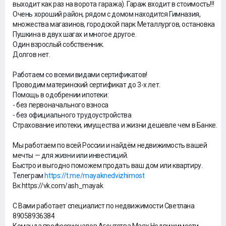
выходит как раз на ворота гаража). Гараж входит в стоимость!!!
Очень хороший район, рядом с домом находится Гимназия,
множества магазинов, городской парк Металлургов, остановка
Пушкина в двух шагах и многое другое.
Один взрослый собственник.
Долгов нет.
Работаем со всеми видами сертификатов!
Проводим материнский сертификат до 3-х лет.
Помощь в одобрении ипотеки:
- без первоначального взноса
- без официального трудоустройства
Страхование ипотеки, имущества и жизни дешевле чем в Банке.
Мы работаем по всей России и найдём недвижимость вашей
мечты — для жизни или инвестиций.
Быстро и выгодно поможем продать ваш дом или квартиру.
Телеграм
https://t.me/mayaknedvizhimost
Вк https://vk.com/ash_mayak
С Вами работает специалист по недвижимости Светлана
89058936384