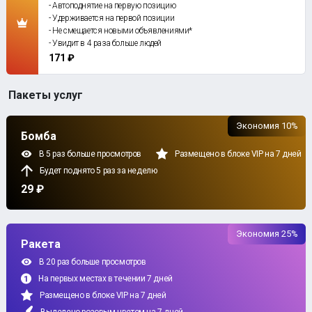
- Автоподнятие на первую позицию
- Удерживается на первой позиции
- Не смещается новыми объявлениями*
- Увидит в 4 раза больше людей
171 ₽
Пакеты услуг
Экономия 10%
Бомба
В 5 раз больше просмотров
Размещено в блоке VIP на 7 дней
Будет поднято 5 раз за неделю
29 ₽
Экономия 25%
Ракета
В 20 раз больше просмотров
На первых местах в течении 7 дней
Размещено в блоке VIP на 7 дней