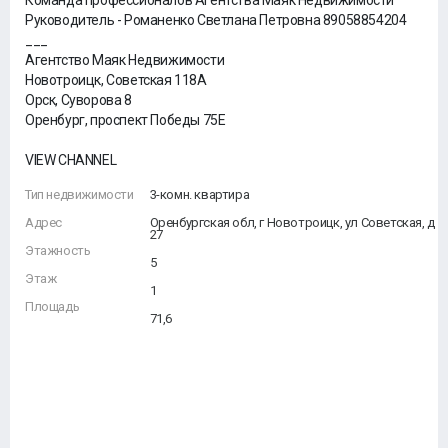
Команда профессионалов Агентства Маяк Недвижимости
Руководитель - Романенко Светлана Петровна 89058854204
___
Агентство Маяк Недвижимости
Новотроицк, Советская 118А
Орск, Суворова 8
Оренбург, проспект Победы 75Е
VIEW CHANNEL
Тип недвижимости
3-комн. квартира
Адрес
Оренбургская обл, г Новотроицк, ул Советская, д
27
Этажность
5
Этаж
1
Площадь
71,6