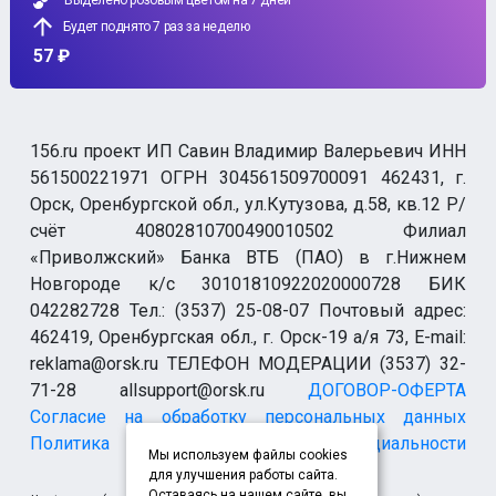
Выделено розовым цветом на 7 дней
Будет поднято 7 раз за неделю
57 ₽
156.ru проект ИП Савин Владимир Валерьевич ИНН
561500221971 ОГРН 304561509700091 462431, г.
Орск, Оренбургской обл., ул.Кутузова, д.58, кв.12 Р/
счёт 40802810700490010502 Филиал
«Приволжский» Банка ВТБ (ПАО) в г.Нижнем
Новгороде к/с 30101810922020000728 БИК
042282728 Тел.: (3537) 25-08-07 Почтовый адрес:
462419, Оренбургская обл., г. Орск-19 а/я 73, E-mail:
reklama@orsk.ru ТЕЛЕФОН МОДЕРАЦИИ (3537) 32-
71-28 allsupport@orsk.ru
ДОГОВОР-ОФЕРТА
Согласие на обработку персональных данных
Политика конфиденциальности
Мы используем файлы cookies
для улучшения работы сайта.
Оставаясь на нашем сайте, вы