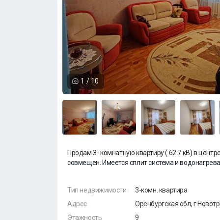
1
/
10
Продам 3- комнатную квартиру ( 62.7 кВ) в центр
совмещен. Имеется сплит система и водонагреват
Тип недвижимости
3-комн. квартира
Адрес
Оренбургская обл, г Новотр
Этажность
9