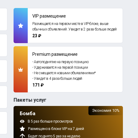
VIP размещение
Размещается на первом месте в VIP-блоке, выше
обычных объявлений. Увидит в 2 раза больше людей
23 ₽
Premium размещение
- Автоподнятие на первую позицию
- Удерживается на первой позиции
- Не смещается новыми объявлениями*
- Увидит в 4 раза больше людей
171 ₽
Пакеты услуг
Экономия 10%
Бомба
В 5 раз больше просмотров
Размещено в блоке VIP на 7 дней
Будет поднято 5 раз за неделю