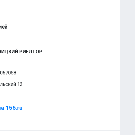
ией
ОИЦКИЙ РИЕЛТОР
6067058
ольский 12
а 156.ru