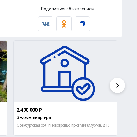
Поделиться объявлением
2 490 000 ₽
630 
3-комн. квартира
Земе
Оренбургская обл, г Новотроицк, пр-кт Металлургов, д 10
Оренб