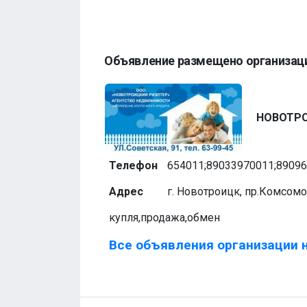
Объявление размещено организац
НОВОТР
Телефон
654011;89033970011;8909
Адрес
г. Новотроицк, пр.Комсом
купля,продажа,обмен
Все объявления организации н