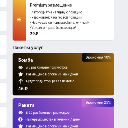
Premium размещение
- Автоподнятие на первую позицию
- Удерживается на первой позиции
- Не смещается новыми объявлениями*
- Увидит в 4 раза больше людей
29 ₽
Пакеты услуг
Экономия 10%
Бомба
В 5 раз больше просмотров
Размещено в блоке VIP на 7 дней
Будет поднято 5 раз за неделю
46 ₽
Экономия 25%
Ракета
В 20 раз больше просмотров
На первых местах в течении 7 дней
Размещено в блоке VIP на 7 дней