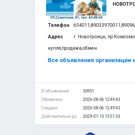
НОВОТР
Телефон
654011;89033970011;8909
Адрес
г. Новотроицк, пр.Комсом
купля,продажа,обмен
Все объявления организации н
ID объявления
30951
Обновлено
2026-08-06 12:49:43
Создано
2026-08-06 12:49:43
Действительно до
2029-01-13 13:51:33