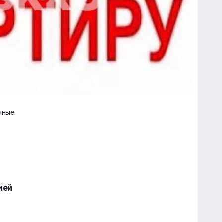
ичные
ией